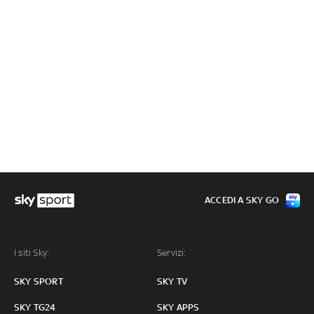
ACCEDI A SKY GO
I siti Sky:
Servizi:
SKY SPORT
SKY TV
SKY TG24
SKY APPS