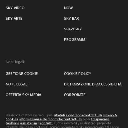
SKY VIDEO
NOW
SKY ARTE
SKY BAR
SPAZI SKY
PROGRAMMI
Note legali:
GESTIONE COOKIE
COOKIE POLICY
NOTE LEGALI
DICHIARAZIONE DI ACCESSIBILITÀ
OFFERTA SKY MEDIA
CORPORATE
Per il consumatore clicca qui per i
Moduli, Condizioni contrattuali
,
Privacy &
Cookies
,
informazioni sulle modifiche contrattuali
o per
trasparenza
tariffaria
,
assistenza
e
contatti
. Tutti i marchi Sky e i diritti di proprietà
intellettuale in essi contenuti, sono di proprietà di Sky international AG e sono