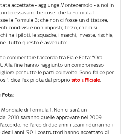
 stata accettate - aggiunge Montezemolo - a noi in
 interessavano tre cose: che la Formula 1
se la Formula 3; che non ci fosse un dittatore,
ti condivisi e non imposti; terzo, che ci si
i ha i piloti, le squadre, i marchi, investe, rischia,
ne. Tutto questo è avvenuto".
o commentare l'accordo tra Fia e Fota: "Ora
rt. Alla fine hanno raggiunto un compromesso
gliore per tutte le parti coinvolte. Sono felice per
osi", dice l'ex pilota dal proprio
sito ufficiale
.
e Fota:
l Mondiale di Formula 1. Non ci sarà un
 del 2010 saranno quelle approvate nel 2009
'accordo, nell'arco di due anni i team ridurranno i
zio degli anni '90. I costruttori hanno accettato di