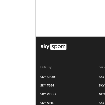
I siti Sky:
Serv
SKY SPORT
SKY
SKY TG24
SKY
SKY VIDEO
NO
SKY ARTE
SKY