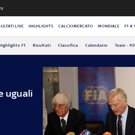
ky
SULTATI LIVE
HIGHLIGHTS
CALCIOMERCATO
MONDIALE
F1 A
Highlights F1
Risultati
Classifica
Calendario
Team - Pil
e uguali