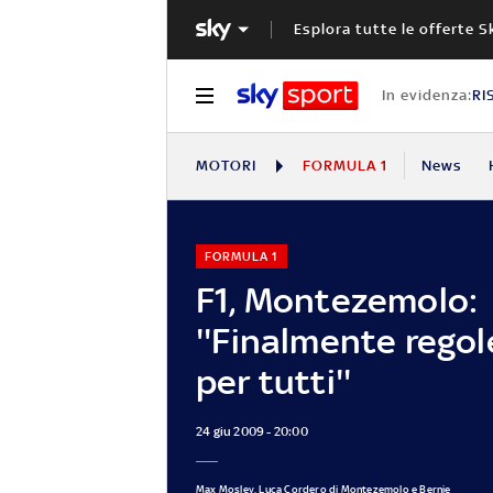
Esplora tutte le offerte S
In evidenza:
RI
MOTORI
FORMULA 1
News
FORMULA 1
F1, Montezemolo:
''Finalmente regol
per tutti''
24 giu 2009 - 20:00
Max Mosley, Luca Cordero di Montezemolo e Bernie