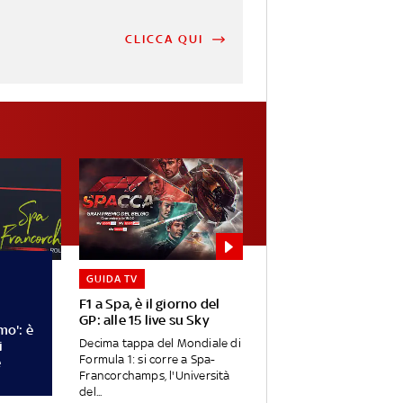
CLICCA QUI
GUIDA TV
F1 a Spa, è il giorno del
GP: alle 15 live su Sky
mo': è
Decima tappa del Mondiale di
i
Formula 1: si corre a Spa-
e
Francorchamps, l'Università
del...