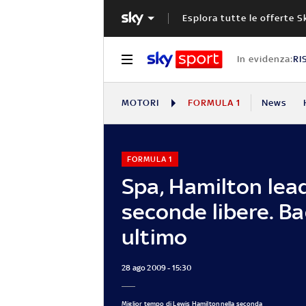
Esplora tutte le offerte S
In evidenza:
RI
MOTORI
FORMULA 1
News
FORMULA 1
Spa, Hamilton lead
seconde libere. B
ultimo
28 ago 2009 - 15:30
Miglior tempo di Lewis Hamilton nella seconda