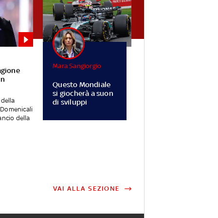
Mara Sangiorgio
agione
in
Questo Mondiale
si giocherà a suon
 della
di sviluppi
 Domenicali
ancio della
VAI ALLA SEZIONE