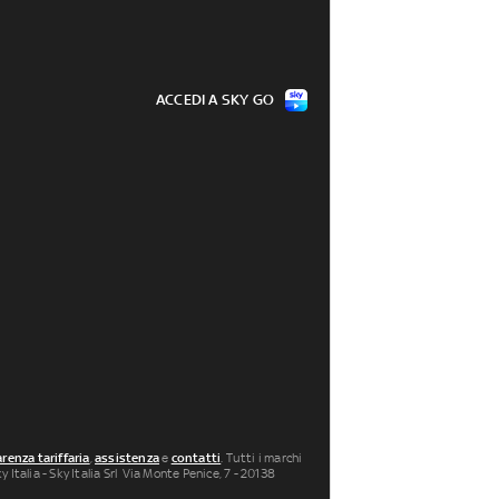
ACCEDI A SKY GO
renza tariffaria
,
assistenza
e
contatti
. Tutti i marchi
 Italia - Sky Italia Srl Via Monte Penice, 7 - 20138