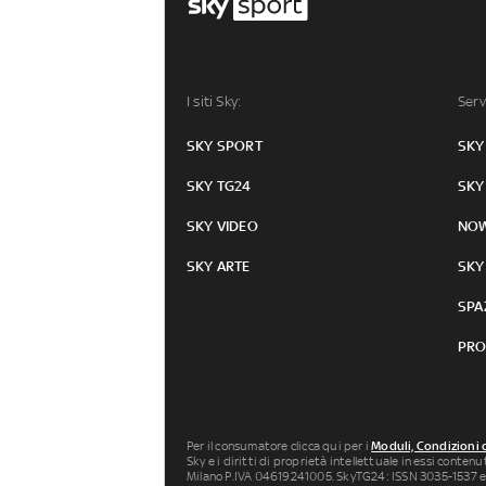
I siti Sky:
Serv
SKY SPORT
SKY
SKY TG24
SKY
SKY VIDEO
NO
SKY ARTE
SKY
SPA
PRO
Per il consumatore clicca qui per i
Moduli, Condizioni 
Sky e i diritti di proprietà intellettuale in essi conten
Milano P.IVA 04619241005. SkyTG24: ISSN 3035-1537 e