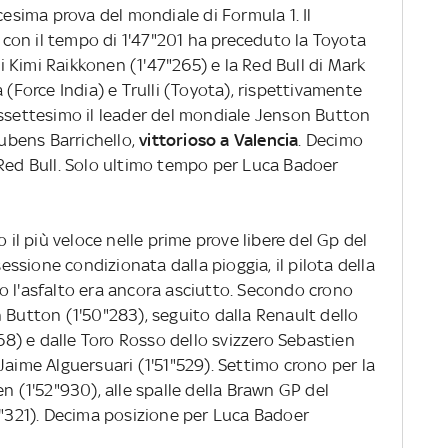
cesima prova del mondiale di Formula 1. Il
con il tempo di 1'47"201 ha preceduto la Toyota
 di Kimi Raikkonen (1'47"265) e la Red Bull di Mark
 (Force India) e Trulli (Toyota), rispettivamente
assettesimo il leader del mondiale Jenson Button
bens Barrichello,
vittorioso a Valencia
. Decimo
 Red Bull. Solo ultimo tempo per Luca Badoer
o il più veloce nelle prime prove libere del Gp del
sessione condizionata dalla pioggia, il pilota della
o l'asfalto era ancora asciutto. Secondo crono
 Button (1'50"283), seguito dalla Renault dello
) e dalle Toro Rosso dello svizzero Sebastien
aime Alguersuari (1'51"529). Settimo crono per la
n (1'52"930), alle spalle della Brawn GP del
2"321). Decima posizione per Luca Badoer