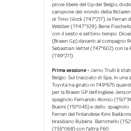
prove libere del Gp del Belgio, dodi
campione del mondo della Mclaren 
di Timo Glock (1'47"217), la Ferrari
Webber (1'1'47"329). Bene Fisichella
con il sesto e settimo tempo. Dici
(Brawn Gp) davanti al compagno Ru
Sebastian Vettel (1'47"602) con la
(1'49"211).
Prima sessione -
Jarno Trulli è stat
Belgio. Sul tracciato di Spa, in una 
Toyota ha girato in 1'49"675 quand
per la Brawn GP dell'inglese Jenson
spagnolo Fernando Alonso (1'50"368
Buemi (1'51"045) e dello spagnolo J
Ferrari del finlandese Kimi Raikkone
brasiliano Rubens Barrichello (1'5
(1'55"068) con l'altra F60.