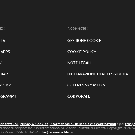
izi:
Note legali:
 TV
GESTIONE COOKIE
 APPS
COOKIE POLICY
W
NOTE LEGALI
 BAR
DICHIARAZIONE DI ACCESSIBILITÀ
ZI SKY
OFFERTA SKY MEDIA
GRAMMI
CORPORATE
contrattuali
,
Privacy & Cookies
,
informazioni sulle modifiche contrattuali
o per
traspa
uti, sono di proprietà di Sky international AG e sono utilizzati su licenza. Copyright 2026 Sky
 SkySport: ISSN 3035-1545.
Segnalazione Abusi