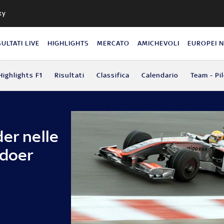
ky
SULTATI LIVE
HIGHLIGHTS
MERCATO
AMICHEVOLI
EUROPEI 
Highlights F1
Risultati
Classifica
Calendario
Team - Pil
er nelle
adoer