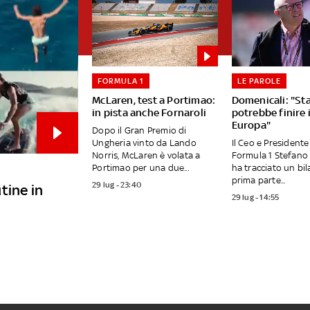
FORMULA 1
LE PAROLE
McLaren, test a Portimao:
Domenicali: "St
in pista anche Fornaroli
potrebbe finire 
Europa"
Dopo il Gran Premio di
Ungheria vinto da Lando
Il Ceo e Presidente
Norris, McLaren è volata a
Formula 1 Stefano
Portimao per una due...
ha tracciato un bil
prima parte...
29 lug - 23:40
utine in
29 lug - 14:55