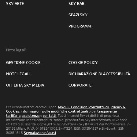
SKY ARTE
SKY BAR
SPAZI SKY
PROGRAMMI
Note legali:
GESTIONE COOKIE
COOKIE POLICY
NOTE LEGALI
DICHIARAZIONE DI ACCESSIBILITÀ
OFFERTA SKY MEDIA
CORPORATE
Per il consumatore clicca qui per i
Moduli, Condizioni contrattuali
,
Privacy &
Cookies
,
informazioni sulle modifiche contrattuali
o per
trasparenza
tariffaria
,
assistenza
e
contatti
. Tutti i marchi Sky e i diritti di proprietà
intellettuale in essi contenuti, sono di proprietà di Sky international AG e sono
utilizzati su licenza. Copyright 2026 Sky Italia - Sky Italia Srl Via Monte Penice, 7 -
20138 Milano P.IVA 04619241005. SkyTG24: ISSN 3035-1537 e SkySport: ISSN
3035-1545.
Segnalazione Abusi