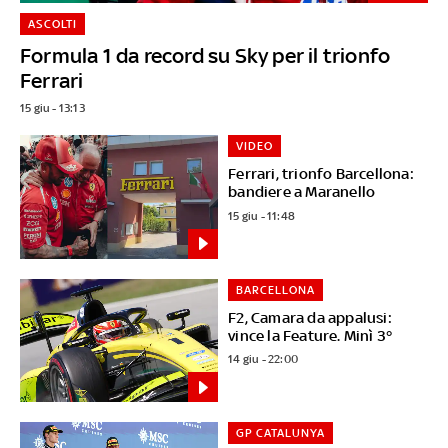
ASCOLTI
Formula 1 da record su Sky per il trionfo
Ferrari
15 giu - 13:13
VIDEO
Ferrari, trionfo Barcellona:
bandiere a Maranello
15 giu - 11:48
BARCELLONA
F2, Camara da appalusi:
vince la Feature. Minì 3°
14 giu - 22:00
GP CATALUNYA