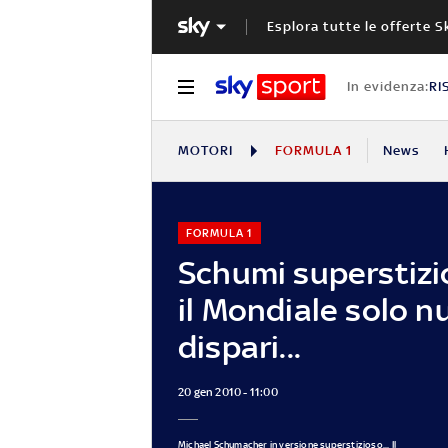
Esplora tutte le offerte S
In evidenza:
RI
MOTORI
FORMULA 1
News
FORMULA 1
Schumi superstizi
il Mondiale solo n
dispari...
20 gen 2010 - 11:00
Michael Schumacher in versione superstizioso... Il