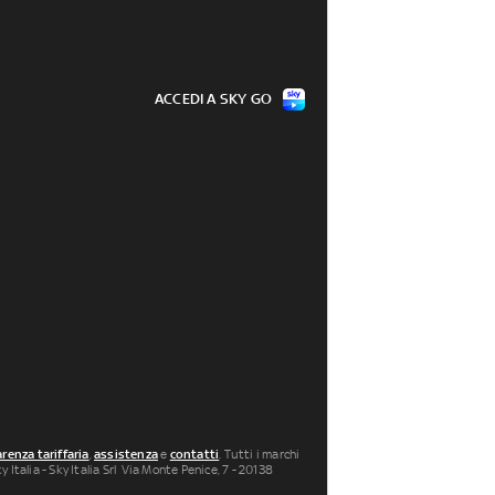
ACCEDI A SKY GO
renza tariffaria
,
assistenza
e
contatti
. Tutti i marchi
 Italia - Sky Italia Srl Via Monte Penice, 7 - 20138