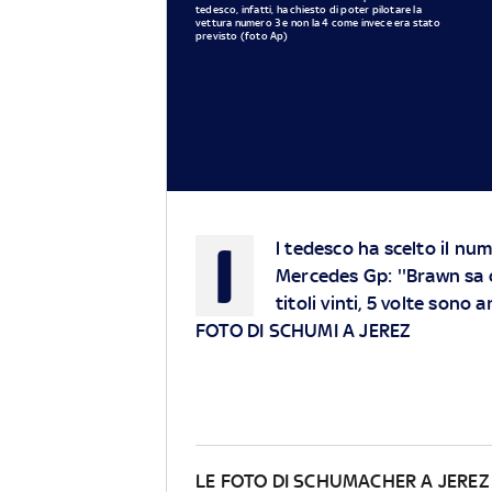
tedesco, infatti, ha chiesto di poter pilotare la
vettura numero 3 e non la 4 come invece era stato
previsto (foto Ap)
I
l tedesco ha scelto il nu
Mercedes Gp: ''Brawn sa ch
titoli vinti, 5 volte sono a
FOTO DI SCHUMI A JEREZ
LE FOTO DI SCHUMACHER A JEREZ