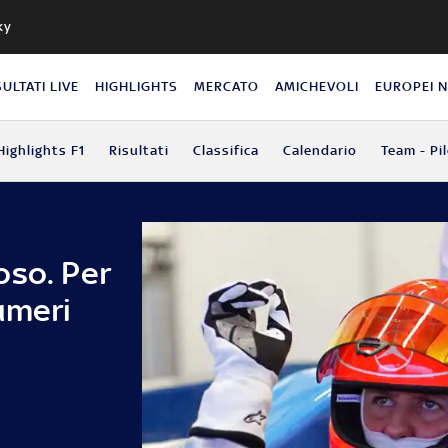
ky
SULTATI LIVE
HIGHLIGHTS
MERCATO
AMICHEVOLI
EUROPEI 
Highlights F1
Risultati
Classifica
Calendario
Team - Pil
oso. Per
umeri