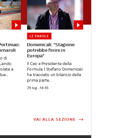
LE PAROLE
 Portimao:
Domenicali: "Stagione
ornaroli
potrebbe finire in
Europa"
o di
 Lando
Il Ceo e Presidente della
volata a
Formula 1 Stefano Domenicali
ue...
ha tracciato un bilancio della
prima parte...
29 lug - 14:55
VAI ALLA SEZIONE