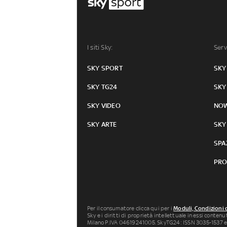
I siti Sky:
Serv
SKY SPORT
SKY
SKY TG24
SKY
SKY VIDEO
NO
SKY ARTE
SKY
SPA
PRO
Per il consumatore clicca qui per i
Moduli, Condizioni 
Sky e i diritti di proprietà intellettuale in essi conten
Milano P.IVA 04619241005. SkyTG24: ISSN 3035-1537 e