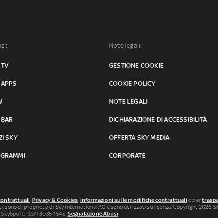
izi:
Note legali:
 TV
GESTIONE COOKIE
 APPS
COOKIE POLICY
W
NOTE LEGALI
 BAR
DICHIARAZIONE DI ACCESSIBILITÀ
ZI SKY
OFFERTA SKY MEDIA
GRAMMI
CORPORATE
contrattuali
,
Privacy & Cookies
,
informazioni sulle modifiche contrattuali
o per
traspa
uti, sono di proprietà di Sky international AG e sono utilizzati su licenza. Copyright 2026 Sky
 SkySport: ISSN 3035-1545.
Segnalazione Abusi