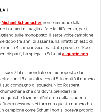
LA 1
e
Michael Schumacher
non è immune dalla
no i numeri di maglia a fare la differenza, per i
ggiano sulle monoposto. Il sette volte campione
are dopo tre anni di assenza, ha infatti chiesto di
e non la 4 come invece era stato previsto. "Ross
eri dispari", ha spiegato Schumi
al quotidiano
i i suoi 7 titoli mondiali con monoposto dai
olta con il 3 e un'altra con il 5. In realtà il numero
 al suo compagno di squadra Nico Rosberg,
Schumacher e che ora dovrà prendersi la
re qualche frizione all'interno della scuderia,
no, finora nessuna vettura con questo numero ha
d un campione come Schumi non si poteva proprio