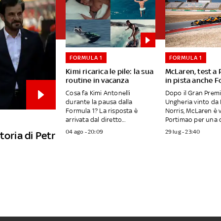
FORMULA 1
FORMULA 1
Kimi ricarica le pile: la sua
McLaren, test a
routine in vacanza
in pista anche F
Cosa fa Kimi Antonelli
Dopo il Gran Premi
durante la pausa dalla
Ungheria vinto da
Formula 1? La risposta è
Norris, McLaren è 
arrivata dal diretto...
Portimao per una d
04 ago - 20:09
29 lug - 23:40
toria di Petr