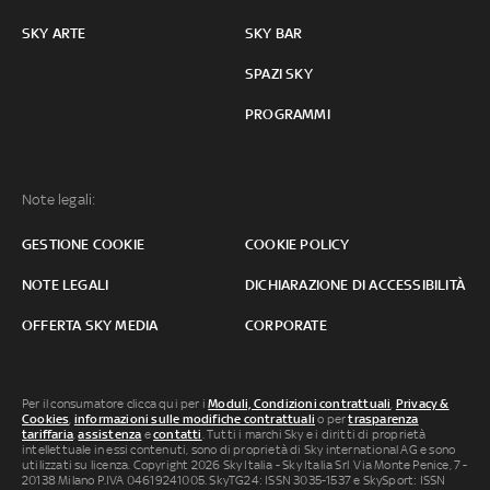
SKY ARTE
SKY BAR
SPAZI SKY
PROGRAMMI
Note legali:
GESTIONE COOKIE
COOKIE POLICY
NOTE LEGALI
DICHIARAZIONE DI ACCESSIBILITÀ
OFFERTA SKY MEDIA
CORPORATE
Per il consumatore clicca qui per i
Moduli, Condizioni contrattuali
,
Privacy &
Cookies
,
informazioni sulle modifiche contrattuali
o per
trasparenza
tariffaria
,
assistenza
e
contatti
. Tutti i marchi Sky e i diritti di proprietà
intellettuale in essi contenuti, sono di proprietà di Sky international AG e sono
utilizzati su licenza. Copyright 2026 Sky Italia - Sky Italia Srl Via Monte Penice, 7 -
20138 Milano P.IVA 04619241005. SkyTG24: ISSN 3035-1537 e SkySport: ISSN