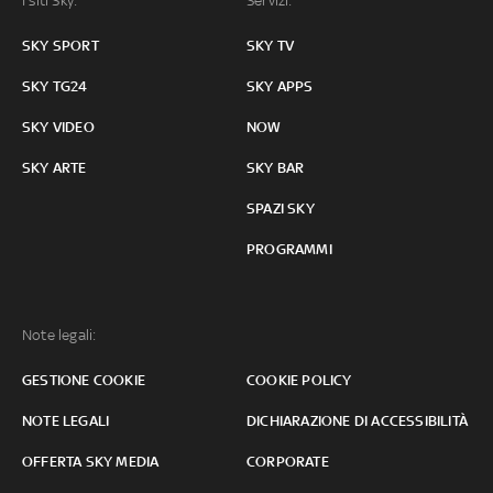
I siti Sky:
Servizi:
SKY SPORT
SKY TV
SKY TG24
SKY APPS
SKY VIDEO
NOW
SKY ARTE
SKY BAR
SPAZI SKY
PROGRAMMI
Note legali:
GESTIONE COOKIE
COOKIE POLICY
NOTE LEGALI
DICHIARAZIONE DI ACCESSIBILITÀ
OFFERTA SKY MEDIA
CORPORATE