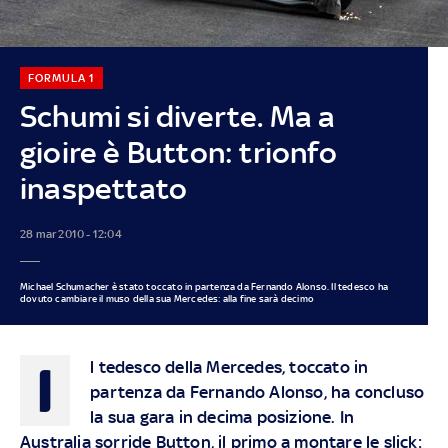
FORMULA 1
Schumi si diverte. Ma a
gioire è Button: trionfo
inaspettato
28 mar 2010 - 12:04
Michael Schumacher è stato toccato in partenza da Fernando Alonso. Il tedesco ha
dovuto cambiare il muso della sua Mercedes: alla fine sarà decimo
I
l tedesco della Mercedes, toccato in
partenza da Fernando Alonso, ha concluso
la sua gara in decima posizione. In
Australia sorride Button, il primo a montare le slick: