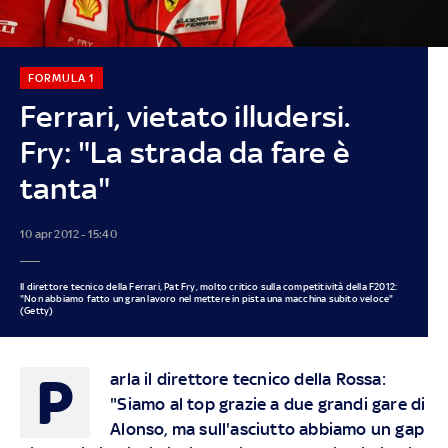
FORMULA 1
Ferrari, vietato illudersi.
Fry: "La strada da fare è
tanta"
10 apr 2012 - 15:40
Il direttore tecnico della Ferrari, Pat Fry, molto critico sulla competitività della F2012:
"Non abbiamo fatto un gran lavoro nel mettere in pista una macchina subito veloce"
(Getty)
P
arla il direttore tecnico della Rossa:
"Siamo al top grazie a due grandi gare di
Alonso, ma sull'asciutto abbiamo un gap