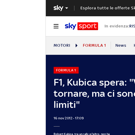
Esplora tutte le offerte S
In evidenza:
RI
MOTORI
FORMULA 1
News
FORMULA 1
F1, Kubica spera: "
tornare, ma ci son
limiti"
16 nov 2012 - 17:09
Robert Kubica, tra un rally e l'altro, non ha