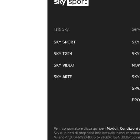
I siti Sky:
Serv
SKY SPORT
SKY
SKY TG24
SKY
SKY VIDEO
NO
SKY ARTE
SKY
SPA
PRO
Per il consumatore clicca qui per i
Moduli, Condizioni 
Sky e i diritti di proprietà intellettuale in essi conten
Milano P.IVA 04619241005. SkyTG24: ISSN 3035-1537 e