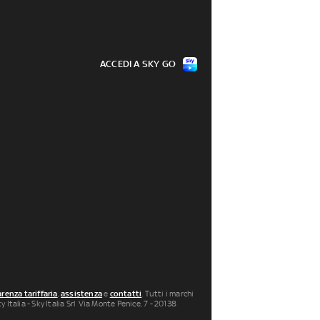
ACCEDI A SKY GO
renza tariffaria
,
assistenza
e
contatti
. Tutti i marchi
 Italia - Sky Italia Srl Via Monte Penice, 7 - 20138