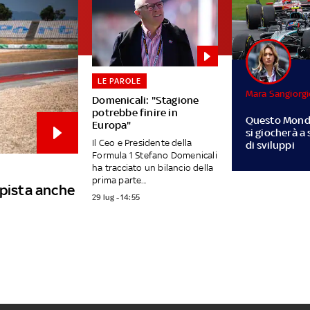
LE PAROLE
Mara Sangiorg
Domenicali: "Stagione
potrebbe finire in
Questo Mond
Europa"
si giocherà a
Il Ceo e Presidente della
di sviluppi
Formula 1 Stefano Domenicali
ha tracciato un bilancio della
prima parte...
 pista anche
29 lug - 14:55