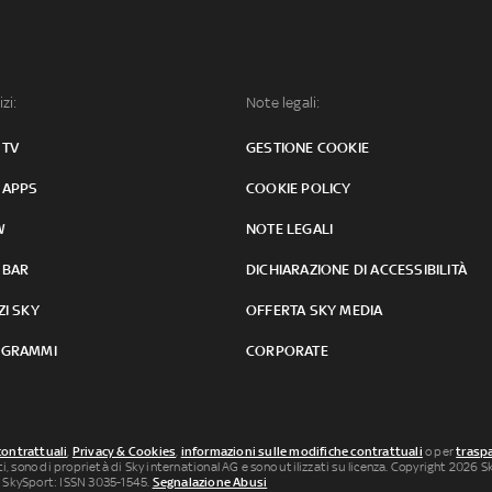
izi:
Note legali:
 TV
GESTIONE COOKIE
 APPS
COOKIE POLICY
W
NOTE LEGALI
 BAR
DICHIARAZIONE DI ACCESSIBILITÀ
ZI SKY
OFFERTA SKY MEDIA
GRAMMI
CORPORATE
contrattuali
,
Privacy & Cookies
,
informazioni sulle modifiche contrattuali
o per
traspa
uti, sono di proprietà di Sky international AG e sono utilizzati su licenza. Copyright 2026 Sky
 SkySport: ISSN 3035-1545.
Segnalazione Abusi