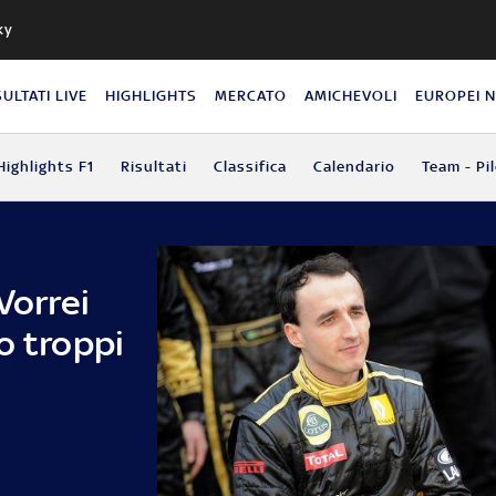
ky
SULTATI LIVE
HIGHLIGHTS
MERCATO
AMICHEVOLI
EUROPEI 
Highlights F1
Risultati
Classifica
Calendario
Team - Pil
Vorrei
o troppi