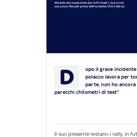
dimenticato la passione per la Formula 1. Qui con la
sua Lotus-Renault prima dell'incidente (Foto Getty)
D
opo il grave incidente 
polacco lavora per to
parte, non ho ancora 
parecchi chilometri di test"
Il suo presente restano i rally, in fu