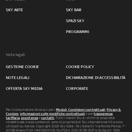
SKY ARTE
SKY BAR
SPAZI SKY
PROGRAMMI
Note legali:
GESTIONE COOKIE
COOKIE POLICY
NOTE LEGALI
DICHIARAZIONE DI ACCESSIBILITÀ
OFFERTA SKY MEDIA
CORPORATE
Per il consumatore clicca qui per i
Moduli, Condizioni contrattuali
,
Privacy &
Cookies
,
informazioni sulle modifiche contrattuali
o per
trasparenza
tariffaria
,
assistenza
e
contatti
. Tutti i marchi Sky e i diritti di proprietà
intellettuale in essi contenuti, sono di proprietà di Sky international AG e sono
utilizzati su licenza. Copyright 2026 Sky Italia - Sky Italia Srl Via Monte Penice, 7 -
20138 Milano P.IVA 04619241005. SkyTG24: ISSN 3035-1537 e SkySport: ISSN