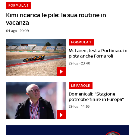
FORMULA 1
Kimi ricarica le pile: la sua routine in
vacanza
04 ago - 20:09
FORMULA 1
McLaren, test a Portimao: in
pista anche Fornaroli
29 lug - 23:40
LE PAROLE
Domenicali: "Stagione
potrebbe finire in Europa"
29 lug - 14:55