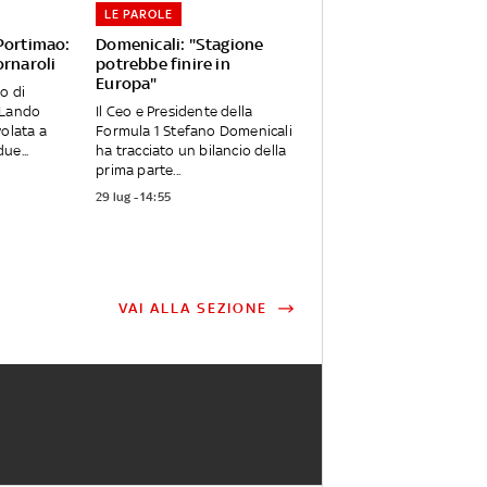
LE PAROLE
 Portimao:
Domenicali: "Stagione
ornaroli
potrebbe finire in
Europa"
o di
 Lando
Il Ceo e Presidente della
volata a
Formula 1 Stefano Domenicali
ue...
ha tracciato un bilancio della
prima parte...
29 lug - 14:55
VAI ALLA SEZIONE