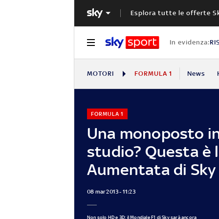
Esplora tutte le offerte S
In evidenza:
RI
MOTORI
FORMULA 1
News
FORMULA 1
Una monoposto i
studio? Questa è 
Aumentata di Sky
08 mar 2013 - 11:23
Non solo HD e 3D: il Mondiale F1 di Sky sarà ancora