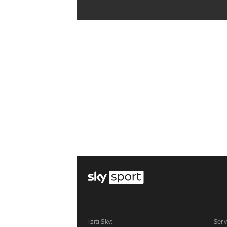
I siti Sky:
Serv