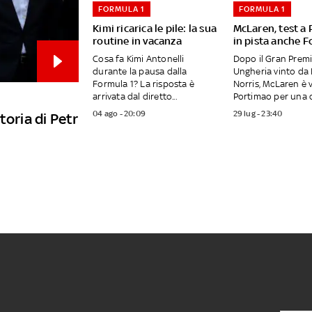
FORMULA 1
FORMULA 1
Kimi ricarica le pile: la sua
McLaren, test a
routine in vacanza
in pista anche F
Cosa fa Kimi Antonelli
Dopo il Gran Premi
durante la pausa dalla
Ungheria vinto da
Formula 1? La risposta è
Norris, McLaren è 
arrivata dal diretto...
Portimao per una d
04 ago - 20:09
29 lug - 23:40
toria di Petr