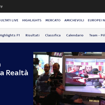
ky
SULTATI LIVE
HIGHLIGHTS
MERCATO
AMICHEVOLI
EUROPEI 
Highlights F1
Risultati
Classifica
Calendario
Team - Pil
n
la Realtà