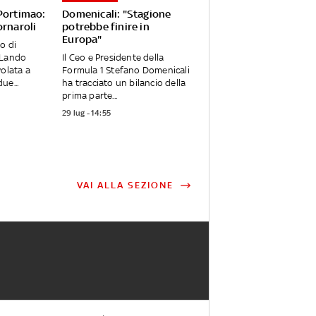
 Portimao:
Domenicali: "Stagione
ornaroli
potrebbe finire in
Europa"
o di
 Lando
Il Ceo e Presidente della
volata a
Formula 1 Stefano Domenicali
ue...
ha tracciato un bilancio della
prima parte...
29 lug - 14:55
VAI ALLA SEZIONE