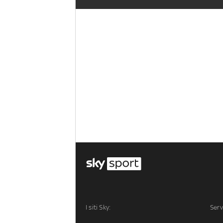
I siti Sky:
Serv