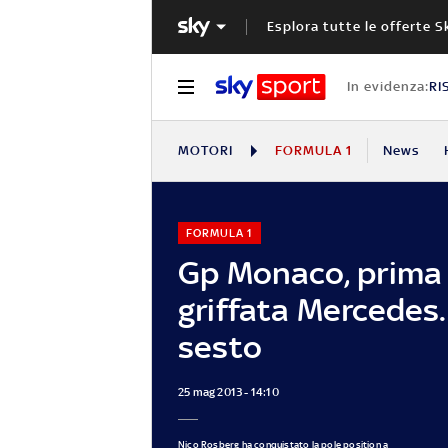
Esplora tutte le offerte S
In evidenza:
RI
MOTORI
FORMULA 1
News
FORMULA 1
Gp Monaco, prima 
griffata Mercedes
sesto
25 mag 2013 - 14:10
Nico Rosberg ha conquistato la pole position a