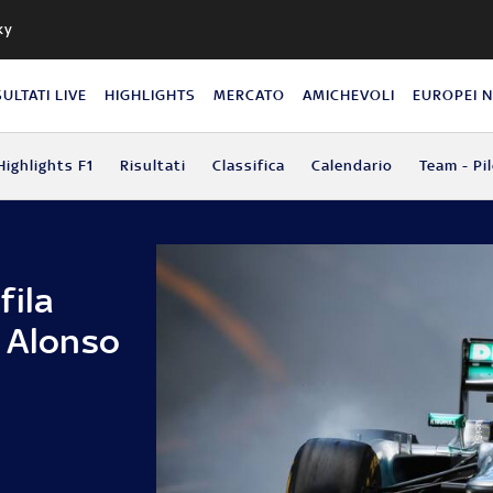
ky
SULTATI LIVE
HIGHLIGHTS
MERCATO
AMICHEVOLI
EUROPEI 
Highlights F1
Risultati
Classifica
Calendario
Team - Pil
fila
. Alonso