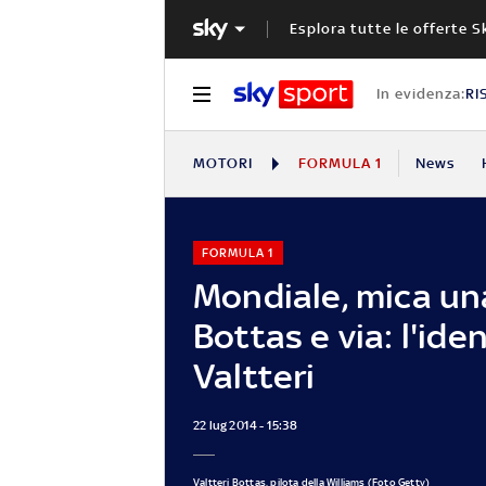
Esplora tutte le offerte S
In evidenza:
RI
MOTORI
FORMULA 1
News
FORMULA 1
Mondiale, mica un
Bottas e via: l'iden
Valtteri
22 lug 2014 - 15:38
Valtteri Bottas, pilota della Williams (Foto Getty)