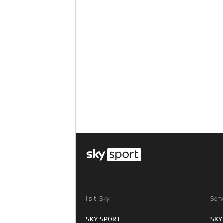
I siti Sky:
Serv
SKY SPORT
SKY