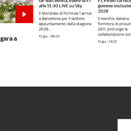
GP Barcellona, libere di F1
F1, Pirelli fornit
alle 13.30 LIVE su Sky
gomme esclusivo
2028
Il Mondiale di Formula 1 arriva
a Barcellona per il settimo
Il marchio italiano,
appuntamento della stagione
fornitore di pneum
2026:...
2011, prolunga la
collaborazione con.
12 giu - 08:00
 gara a
11 giu - 19:22