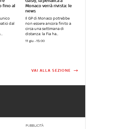
ore
Gasly, la penalità a
 fino al
Monaco verrà rivista: le
news
 unico
Il GP di Monaco potrebbe
atici dal
non essere ancora finito a
circa una settimana di
..
distanza: la Fia ha...
11 giu - 15:00
VAI ALLA SEZIONE
PUBBLICITÀ