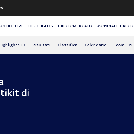
ky
SULTATI LIVE
HIGHLIGHTS
CALCIOMERCATO
MONDIALE CALCI
Highlights F1
Risultati
Classifica
Calendario
Team - Pil
a
tikit di