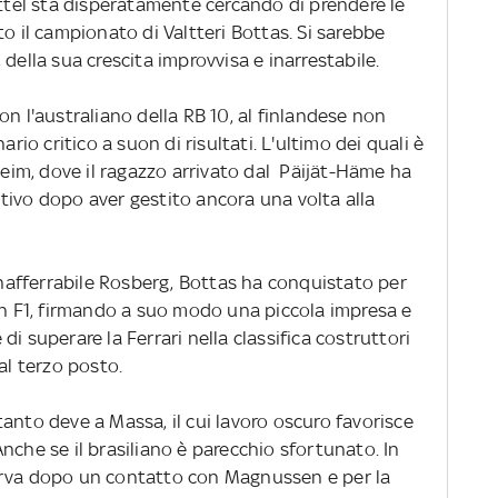
el sta disperatamente cercando di prendere le
to il campionato di Valtteri Bottas. Si sarebbe
i, della sua crescita improvvisa e inarrestabile.
on l'australiano della RB 10, al finlandese non
ario critico a suon di risultati. L'ultimo dei quali è
im, dove il ragazzo arrivato dal Päijät-Häme ha
tivo dopo aver gestito ancora una volta alla
'inafferrabile Rosberg, Bottas ha conquistato per
 in F1, firmando a suo modo una piccola impresa e
i superare la Ferrari nella classifica costruttori
al terzo posto.
anto deve a Massa, il cui lavoro oscuro favorisce
nche se il brasiliano è parecchio sfortunato. In
urva dopo un contatto con Magnussen e per la