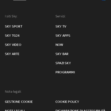
I siti Sky:
Servizi:
SKY SPORT
SKY TV
SKY TG24
SKY APPS
SKY VIDEO
NOW
SKY ARTE
SKY BAR
SPAZI SKY
PROGRAMMI
Note legali:
GESTIONE COOKIE
COOKIE POLICY
NOTE LEGALI
DICHIARAZIONE DI ACCESSIBILITÀ