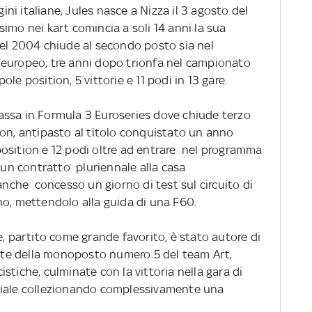
gini italiane, Jules nasce a Nizza il 3 agosto del
imo nei kart comincia a soli 14 anni la sua
nel 2004 chiude al secondo posto sia nel
 europeo, tre anni dopo trionfa nel campionato
le position, 5 vittorie e 11 podi in 13 gare.
assa in Formula 3 Euroseries dove chiude terzo
on, antipasto al titolo conquistato un anno
osition e 12 podi oltre ad entrare nel programma
n un contratto pluriennale alla casa
 anche concesso un giorno di test sul circuito di
no, mettendolo alla guida di una F60.
e, partito come grande favorito, è stato autore di
lante della monoposto numero 5 del team Art,
stiche, culminate con la vittoria nella gara di
diale collezionando complessivamente una