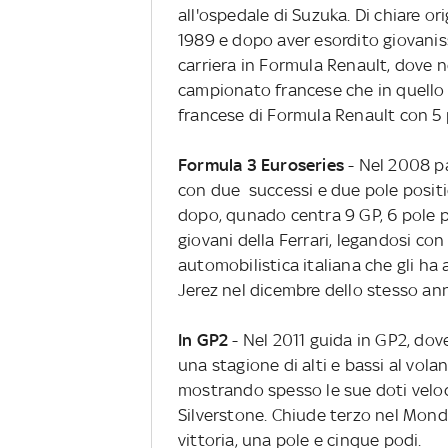
all'ospedale di Suzuka. Di chiare ori
1989 e dopo aver esordito giovaniss
carriera in Formula Renault, dove 
campionato francese che in quello
francese di Formula Renault con 5 po
Formula 3 Euroseries
- Nel 2008 p
con due successi e due pole positi
dopo, qunado centra 9 GP, 6 pole p
giovani della Ferrari, legandosi co
automobilistica italiana che gli ha
Jerez nel dicembre dello stesso an
In GP2
- Nel 2011 guida in GP2, dov
una stagione di alti e bassi al vo
mostrando spesso le sue doti veloci
Silverstone. Chiude terzo nel Mon
vittoria, una pole e cinque podi.