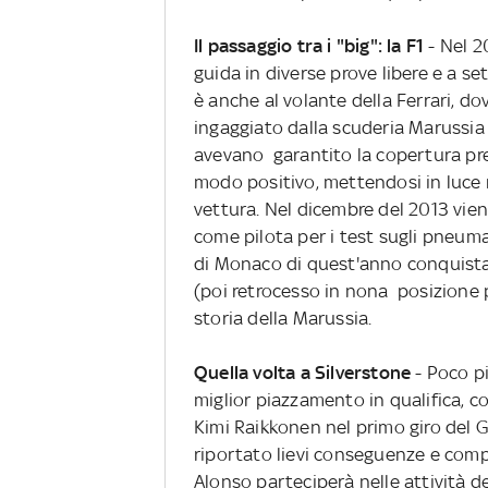
Il passaggio tra i "big": la F1
- Nel 2
guida in diverse prove libere e a se
è anche al volante della Ferrari, do
ingaggiato dalla scuderia Marussia 
avevano garantito la copertura prev
modo positivo, mettendosi in luce 
vettura. Nel dicembre del 2013 viene
come pilota per i test sugli pneuma
di Monaco di quest'anno conquista i
(poi retrocesso in nona posizione p
storia della Marussia.
Quella volta a Silverstone
- Poco p
miglior piazzamento in qualifica, c
Kimi Raikkonen nel primo giro del 
riportato lievi conseguenze e com
Alonso parteciperà nelle attività de