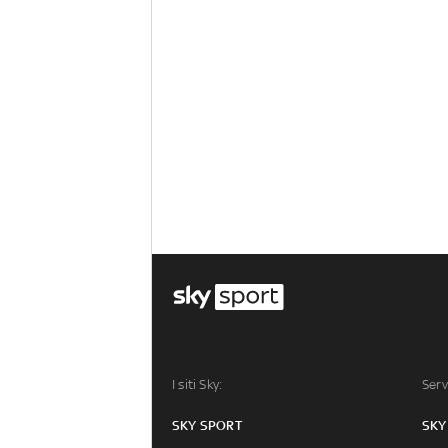
I siti Sky:
Serv
SKY SPORT
SKY