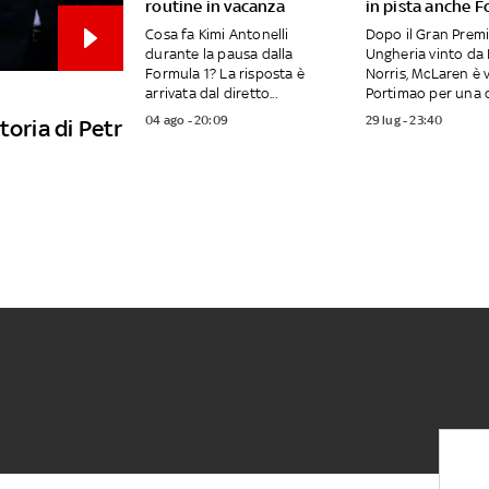
routine in vacanza
in pista anche F
Cosa fa Kimi Antonelli
Dopo il Gran Premi
durante la pausa dalla
Ungheria vinto da
Formula 1? La risposta è
Norris, McLaren è 
arrivata dal diretto...
Portimao per una d
04 ago - 20:09
29 lug - 23:40
toria di Petr