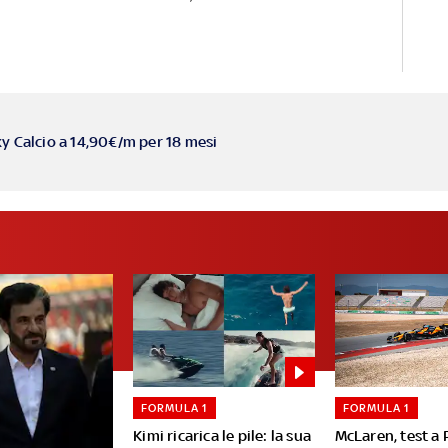
ky Calcio a 14,90€/m per 18 mesi
FORMULA 1
FORMULA 1
Kimi ricarica le pile: la sua
McLaren, test a