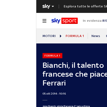
Esplora tutte le offerte S
In evidenza:
RI
MOTORI
FORMULA 1
News
FORMULA 1
Bianchi, il talento
francese che piace
Ferrari
05 ott 2014 - 10:16
Jules Bianchi, pilota Marussia. E' nato a Nizza