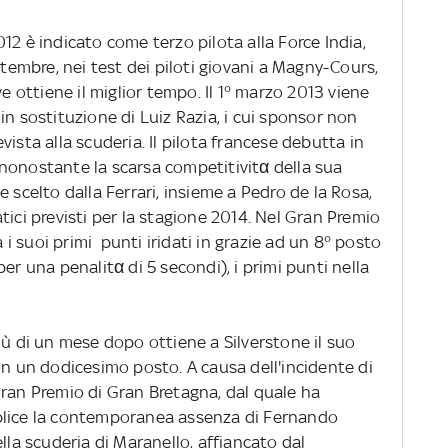
012 è indicato come terzo pilota alla Force India,
ttembre, nei test dei piloti giovani a Magny-Cours,
ve ottiene il miglior tempo. Il 1° marzo 2013 viene
in sostituzione di Luiz Razia, i cui sponsor non
ista alla scuderia. Il pilota francese debutta in
nonostante la scarsa competitivitα della sua
 scelto dalla Ferrari, insieme a Pedro de la Rosa,
tici previsti per la stagione 2014. Nel Gran Premio
 suoi primi punti iridati in grazie ad un 8° posto
er una penalitα di 5 secondi), i primi punti nella
iù di un mese dopo ottiene a Silverstone il suo
on un dodicesimo posto. A causa dell'incidente di
Gran Premio di Gran Bretagna, dal quale ha
plice la contemporanea assenza di Fernando
lla scuderia di Maranello, affiancato dal