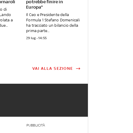
ornaroli
potrebbe finire in
Europa"
o di
 Lando
Il Ceo e Presidente della
volata a
Formula 1 Stefano Domenicali
ue...
ha tracciato un bilancio della
prima parte...
29 lug - 14:55
VAI ALLA SEZIONE
PUBBLICITÀ