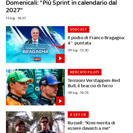
Domenicali: "Più Sprint in calendario dal
2027"
13 lug - 18:37
VODCAST
Il podio di Franco Bragagna:
4^ puntata
09 lug - 12:30
MERCATO PILOTI
Tensioni Verstappen-Red
Bull, è braccio di ferro
08 lug - 16:25
A SKY UK
Russell: "Kimi merita di
essere davanti a me"