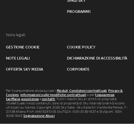
SPAZI SKY
PROGRAMMI
Note legali:
GESTIONE COOKIE
COOKIE POLICY
NOTE LEGALI
DICHIARAZIONE DI ACCESSIBILITÀ
OFFERTA SKY MEDIA
CORPORATE
Per il consumatore clicca qui per i
Moduli, Condizioni contrattuali
,
Privacy &
Cookies
,
informazioni sulle modifiche contrattuali
o per
trasparenza
tariffaria
,
assistenza
e
contatti
. Tutti i marchi Sky e i diritti di proprietà
intellettuale in essi contenuti, sono di proprietà di Sky international AG e sono
utilizzati su licenza. Copyright 2026 Sky Italia - Sky Italia Srl Via Monte Penice, 7 -
20138 Milano P.IVA 04619241005. SkyTG24: ISSN 3035-1537 e SkySport: ISSN
3035-1545.
Segnalazione Abusi