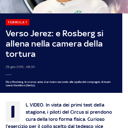
FORMULA 1
Verso Jerez: e Rosberg si
allena nella camera della
tortura
29 gen 2015 - 08:30
Nico Rosberg, lo scorso anno è arrivato secondo alle spalle del compagno di team
Lewis Hamilton (Getty)
I
L VIDEO.
In vista dei primi test della
stagione, i piloti del Circus si prendono
cura della loro forma fisica. Curioso
l'esercizio per il collo scelto dal tedesco vice