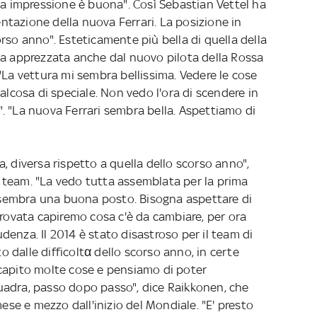
ma impressione è buona". Così Sebastian Vettel ha
tazione della nuova Ferrari. La posizione in
rso anno". Esteticamente più bella di quella della
ta apprezzata anche dal nuovo pilota della Rossa
"La vettura mi sembra bellissima. Vedere le cose
osa di speciale. Non vedo l'ora di scendere in
. "La nuova Ferrari sembra bella. Aspettiamo di
, diversa rispetto a quella dello scorso anno",
el team. "La vedo tutta assemblata per la prima
i, sembra una buona posto. Bisogna aspettare di
provata capiremo cosa c'è da cambiare, per ora
enza. Il 2014 è stato disastroso per il team di
dalle difficoltα dello scorso anno, in certe
capito molte cose e pensiamo di poter
uadra, passo dopo passo", dice Raikkonen, che
mese e mezzo dall'inizio del Mondiale. "E' presto