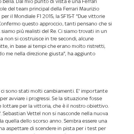
bella. Dal mio punto di vista è una Ferrari
le del team principal della Ferrari Maurizio
r il Mondiale F1 2015, la SF15-T "Due vittorie
Confermo questo approccio, tanti pensano che si
iamo più realisti del Re. Ci siamo trovati in un
a non si costruisce in tre secondi, alcune
te, in base ai tempi che erano molto ristretti,
o me nella direzione giusta", ha aggiunto
, ci sono stati molti cambiamenti. E' importante
per avviare i progressi. Se la situazione fosse
 lottare per la vittoria, che è il nostro obiettivo.
. Sebastian Vettel non si nasconde nella nuova
 da quella dello scorso anno. Sembra essere una
aspettare di scendere in pista per i test per