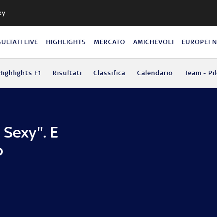
ky
SULTATI LIVE
HIGHLIGHTS
MERCATO
AMICHEVOLI
EUROPEI 
Highlights F1
Risultati
Classifica
Calendario
Team - Pil
 Sexy". E
o