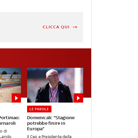
CLICCA QUI
LE PAROLE
 Portimao:
Domenicali: "Stagione
ornaroli
potrebbe finire in
Europa"
o di
 Lando
Il Ceo e Presidente della