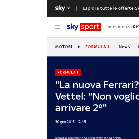
Esplora tutte le offerte S
In evidenza:
RI
MOTORI
FORMULA 1
News
FORMULA 1
"La nuova Ferrari?
Vettel: "Non vogli
arrivare 2°"
30 gen 2015 - 12:45
Maurizio Arrivabene ha presentato la sua prima