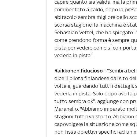
capire quanto sia valida, ma la pri
commentato a caldo, dopo la presen
abitacolo sembra migliore dello sco
scorsa stagione, la macchina è sta
Sebastian Vettel, che ha spiegato: 
come prendono forma è sempre qualc
pista per vedere come si comporta"
vederla in pista".
Raikkonen fiducioso -
"Sembra bella
dice il pilota finlandese dal sito d
volta e, guardando tutti i dettagl
vederla in pista. Solo dopo averla 
tutto sembra ok", aggiunge con prud
Maranello. "Abbiamo imparato molto 
stagioni tutto va storto. Abbiamo 
capovolgere la situazione come sq
non fissa obiettivi specifici ad un 