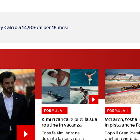
ky Calcio a 14,90€/m per 18 mesi
FORMULA 1
FORMULA 1
Kimi ricarica le pile: la sua
McLaren, test a
routine in vacanza
in pista anche F
Cosa fa Kimi Antonelli
Dopo il Gran Premi
durante la pausa dalla
Ungheria vinto da