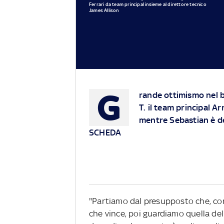
Ferrari da team principal insieme al direttore tecnico
James Allison
G
rande ottimismo nel b
T. il team principal A
mentre Sebastian è de
SCHEDA
"Partiamo dal presupposto che, com
che vince, poi guardiamo quella del