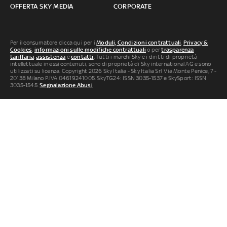
OFFERTA SKY MEDIA
CORPORATE
Per il consumatore clicca qui per i
Moduli, Condizioni contrattuali
,
Privacy &
Cookies
,
informazioni sulle modifiche contrattuali
o per
trasparenza
tariffaria
,
assistenza
e
contatti
. Tutti i marchi Sky e i diritti di proprietà
intellettuale in essi contenuti, sono di proprietà di Sky international AG e sono
utilizzati su licenza. Copyright 2026 Sky Italia - Sky Italia Srl Via Monte Penice, 7 -
20138 Milano P.IVA 04619241005. SkyTG24: ISSN 3035-1537 e SkySport: ISSN
3035-1545.
Segnalazione Abusi