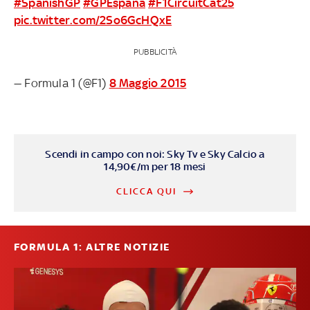
#SpanishGP
#GPEspana
#F1CircuitCat25
pic.twitter.com/2So6GcHQxE
PUBBLICITÀ
— Formula 1 (@F1)
8 Maggio 2015
Scendi in campo con noi: Sky Tv e Sky Calcio a
14,90€/m per 18 mesi
CLICCA QUI
FORMULA 1: ALTRE NOTIZIE