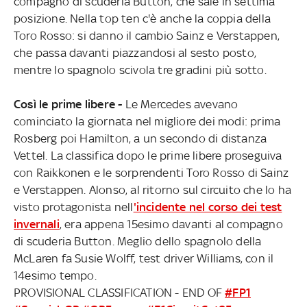
compagno di scuderia Button, che sale in settima
posizione. Nella top ten c'è anche la coppia della
Toro Rosso: si danno il cambio Sainz e Verstappen,
che passa davanti piazzandosi al sesto posto,
mentre lo spagnolo scivola tre gradini più sotto.
Così le prime libere -
Le Mercedes avevano
cominciato la giornata nel migliore dei modi: prima
Rosberg poi Hamilton, a un secondo di distanza
Vettel. La classifica dopo le prime libere proseguiva
con Raikkonen e le sorprendenti Toro Rosso di Sainz
e Verstappen. Alonso, al ritorno sul circuito che lo ha
visto protagonista nell
'incidente nel corso dei test
invernali
, era appena 15esimo davanti al compagno
di scuderia Button. Meglio dello spagnolo della
McLaren fa Susie Wolff, test driver Williams, con il
14esimo tempo.
PROVISIONAL CLASSIFICATION - END OF
#FP1