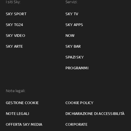
I siti Sky:
Servizi:
SKY SPORT
SKY TV
SKY TG24
SKY APPS
SKY VIDEO
NOW
SKY ARTE
SKY BAR
SPAZI SKY
PROGRAMMI
Note legali:
GESTIONE COOKIE
COOKIE POLICY
NOTE LEGALI
DICHIARAZIONE DI ACCESSIBILITÀ
OFFERTA SKY MEDIA
CORPORATE