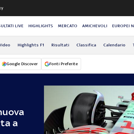
ky
SULTATI LIVE
HIGHLIGHTS
MERCATO
AMICHEVOLI
EUROPEI 
Video
Highlights F1
Risultati
Classifica
Calendario
Google Discover
Fonti Preferite
nuova
ta a