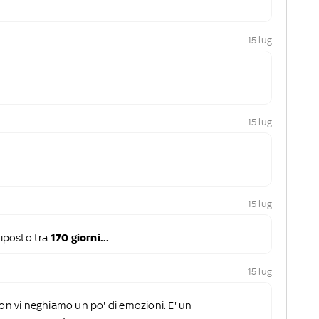
15 lug
15 lug
15 lug
iposto tra
170 giorni...
15 lug
non vi neghiamo un po' di emozioni. E' un