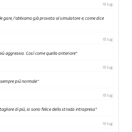
15 lug
le gare, l'abbiamo già provata al simulatore e, come dice
15 lug
 più aggresiva. Così come quella anteriore"
15 lug
à sempre più normale"
15 lug
agliare di più, io sono felice della strada intrapresa"
15 lug