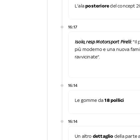
L'ala
posteriore
del concept 
16:17
Isola, resp Motorsport Pirelli:
"Il
più moderno e una nuova famigl
ravvicinate".
16:14
Le gomme da
18 pollici
16:14
Un altro
dettaglio
della parte 