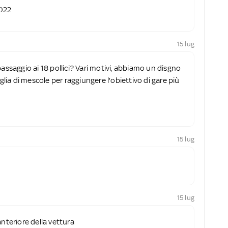
2022
15 lug
 passaggio ai 18 pollici? Vari motivi, abbiamo un disgno
ia di mescole per raggiungere l'obiettivo di gare più
15 lug
15 lug
anteriore della vettura