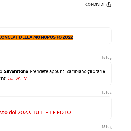
CONDIVIDI
IL CONCEPT DELLA MONOPOSTO 2022
15 lug
di
Silverstone
. Prendete appunti, cambiano gli orari e
rint.
GUIDA TV
15 lug
sto del 2022. TUTTE LE FOTO
15 lug