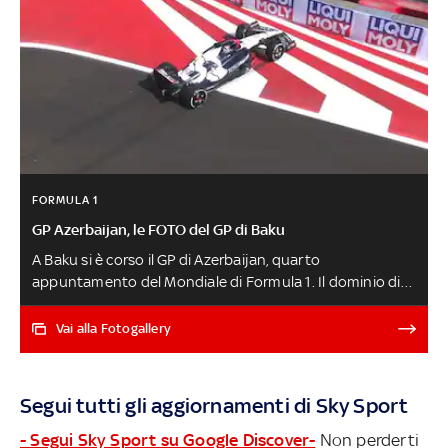
FORMULA 1
GP Azerbaijan, le FOTO del GP di Baku
A Baku si è corso il GP di Azerbaijan, quarto
appuntamento del Mondiale di Formula 1. Il dominio di
Perez, le fatiche di Verstappen, il primo podio di Leclerc.
Qui le foto dei momenti più importanti e spettacolari
Vai alla Fotogallery
della gara. Ora il GP di Azerbaijan è in diretta su Sky Sport
F1, Sky Sport Uno e in streaming su NOW GP BAKU:
HIGHLIGHTS DELLA GARA
Segui tutti gli aggiornamenti di Sky Sport
- Segui Sky Sport su Google Discover-
Non perderti