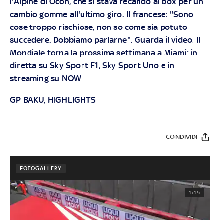
l'Alpine di Ocon, che si stava recando al box per un
cambio gomme all'ultimo giro. Il francese: "Sono
cose troppo rischiose, non so come sia potuto
succedere. Dobbiamo parlarne". Guarda il video. Il
Mondiale torna la prossima settimana a Miami: in
diretta su
Sky Sport F1, Sky Sport Uno
e in
streaming su
NOW
GP BAKU, HIGHLIGHTS
CONDIVIDI
FOTOGALLERY
1/15