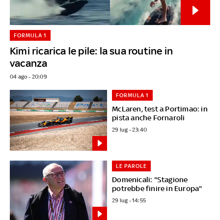
FORMULA 1
Kimi ricarica le pile: la sua routine in
vacanza
04 ago - 20:09
FORMULA 1
McLaren, test a Portimao: in
pista anche Fornaroli
29 lug - 23:40
LE PAROLE
Domenicali: "Stagione
potrebbe finire in Europa"
29 lug - 14:55