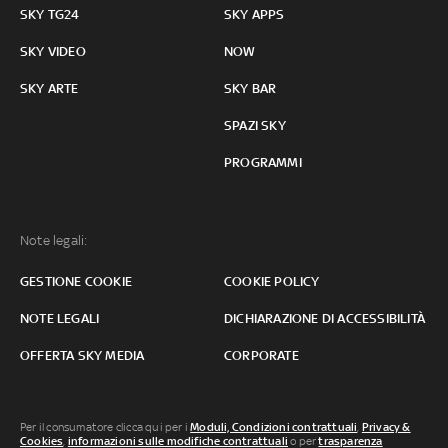
SKY TG24
SKY APPS
SKY VIDEO
NOW
SKY ARTE
SKY BAR
SPAZI SKY
PROGRAMMI
Note legali:
GESTIONE COOKIE
COOKIE POLICY
NOTE LEGALI
DICHIARAZIONE DI ACCESSIBILITÀ
OFFERTA SKY MEDIA
CORPORATE
Per il consumatore clicca qui per i
Moduli, Condizioni contrattuali
,
Privacy &
Cookies
,
informazioni sulle modifiche contrattuali
o per
trasparenza