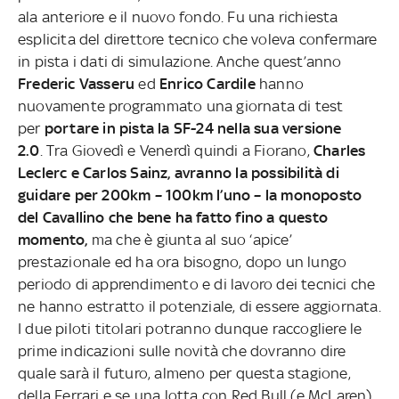
ala anteriore e il nuovo fondo. Fu una richiesta
esplicita del direttore tecnico che voleva confermare
in pista i dati di simulazione. Anche quest’anno
Frederic Vasseru
ed
Enrico Cardile
hanno
nuovamente programmato una giornata di test
per
portare in pista la SF-24 nella sua versione
2.0
. Tra Giovedì e Venerdì quindi a Fiorano,
Charles
Leclerc e Carlos Sainz, avranno la possibilità di
guidare per 200km – 100km l’uno – la monoposto
del Cavallino che bene ha fatto fino a questo
momento,
ma che è giunta al suo ‘apice’
prestazionale ed ha ora bisogno, dopo un lungo
periodo di apprendimento e di lavoro dei tecnici che
ne hanno estratto il potenziale, di essere aggiornata.
I due piloti titolari potranno dunque raccogliere le
prime indicazioni sulle novità che dovranno dire
quale sarà il futuro, almeno per questa stagione,
della Ferrari e se una lotta con Red Bull (e McLaren)