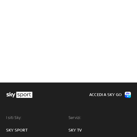
ACCEDI A SKY GO
I siti Sky:
Servizi:
SKY SPORT
SKY TV