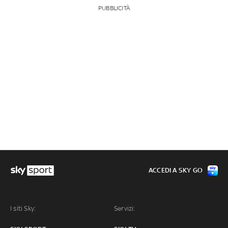
PUBBLICITÀ
ACCEDI A SKY GO
I siti Sky:
Servizi: