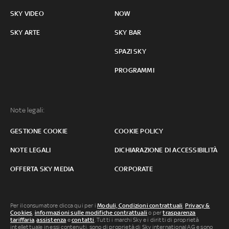
SKY VIDEO
NOW
SKY ARTE
SKY BAR
SPAZI SKY
PROGRAMMI
Note legali:
GESTIONE COOKIE
COOKIE POLICY
NOTE LEGALI
DICHIARAZIONE DI ACCESSIBILITÀ
OFFERTA SKY MEDIA
CORPORATE
Per il consumatore clicca qui per i
Moduli, Condizioni contrattuali
,
Privacy &
Cookies
,
informazioni sulle modifiche contrattuali
o per
trasparenza
tariffaria
,
assistenza
e
contatti
. Tutti i marchi Sky e i diritti di proprietà
intellettuale in essi contenuti, sono di proprietà di Sky international AG e sono