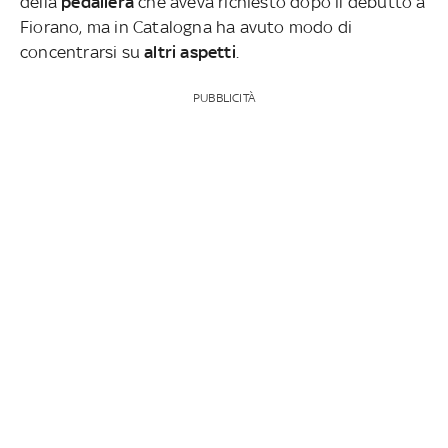
della
pedaliera
che aveva richiesto dopo il debutto a
Fiorano, ma in Catalogna ha avuto modo di
concentrarsi su
altri aspetti
.
PUBBLICITÀ