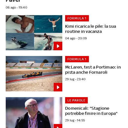
06 ago - 19:40
FORMULA 1
Kimi ricarica le pile: la sua
routine in vacanza
04 ago - 20:09
FORMULA 1
McLaren, test a Portimao: in
pista anche Fornaroli
29 lug - 23:40
LE PAROLE
Domenicali: "Stagione
potrebbe finire in Europa"
29 lug - 14:55