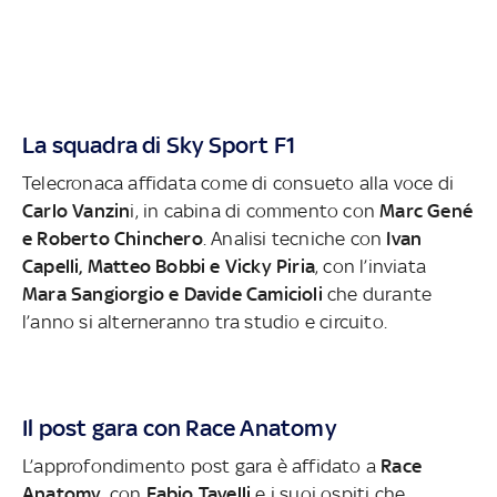
La squadra di Sky Sport F1
Telecronaca affidata come di consueto alla voce di
Carlo Vanzin
i, in cabina di commento con
Marc Gené
e Roberto Chinchero
. Analisi tecniche con
Ivan
Capelli, Matteo Bobbi e Vicky Piria
, con l’inviata
Mara Sangiorgio e Davide Camicioli
che durante
l’anno si alterneranno tra studio e circuito.
Il post gara con Race Anatomy
L’approfondimento post gara è affidato a
Race
Anatomy
, con
Fabio Tavelli
e i suoi ospiti che