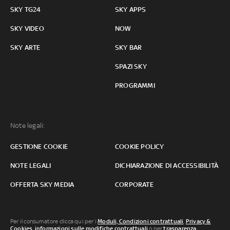
SKY TG24
SKY APPS
SKY VIDEO
NOW
SKY ARTE
SKY BAR
SPAZI SKY
PROGRAMMI
Note legali:
GESTIONE COOKIE
COOKIE POLICY
NOTE LEGALI
DICHIARAZIONE DI ACCESSIBILITÀ
OFFERTA SKY MEDIA
CORPORATE
Per il consumatore clicca qui per i
Moduli, Condizioni contrattuali
,
Privacy &
Cookies
,
informazioni sulle modifiche contrattuali
o per
trasparenza