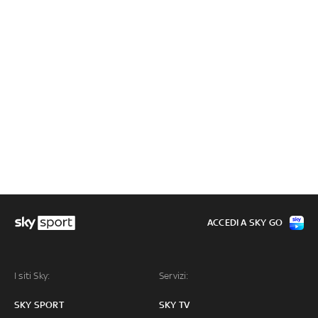
ACCEDI A SKY GO
I siti Sky:
Servizi:
SKY SPORT
SKY TV