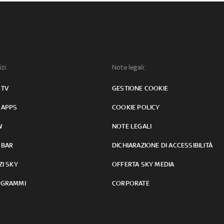
izi:
Note legali:
 TV
GESTIONE COOKIE
 APPS
COOKIE POLICY
W
NOTE LEGALI
 BAR
DICHIARAZIONE DI ACCESSIBILITÀ
ZI SKY
OFFERTA SKY MEDIA
GRAMMI
CORPORATE