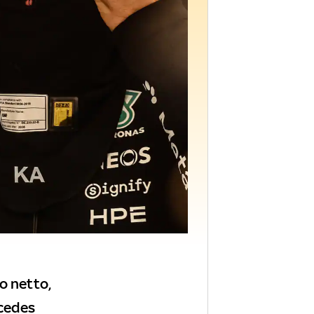
o netto,
rcedes