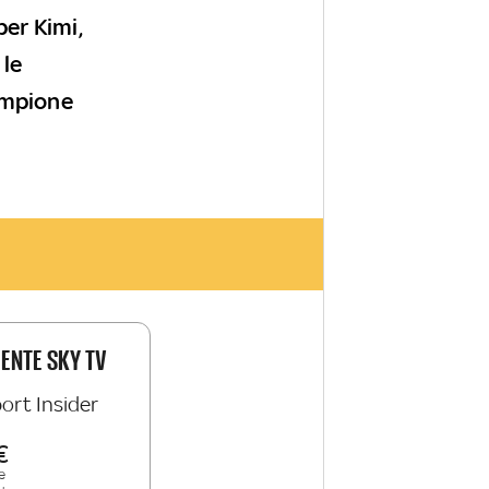
er Kimi,
 le
ampione
IENTE SKY TV
ort Insider
e