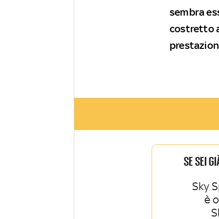
sembra ess
costretto a
prestazion
SE SEI G
Sky S
è 
S