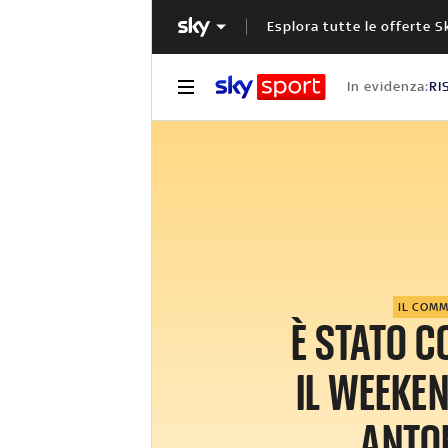
Esplora tutte le offerte S
In evidenza:
RI
IL COM
È STATO 
IL WEEKEN
ANTO