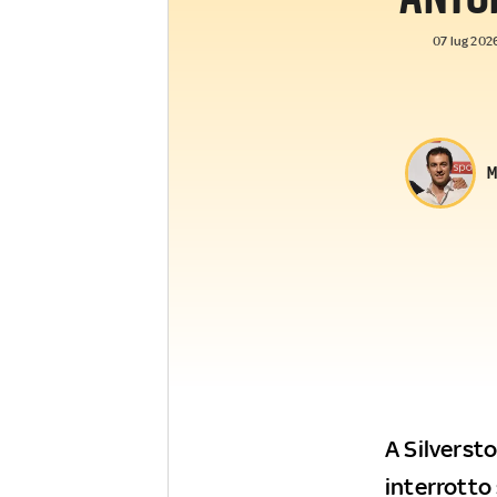
07 lug 2026
M
A Silverst
interrotto