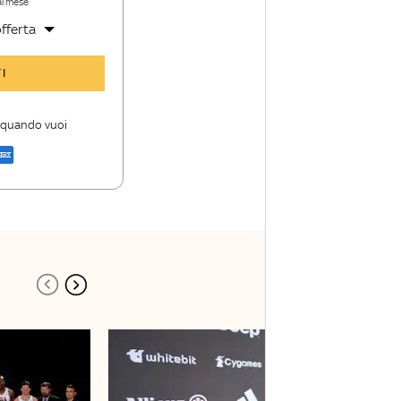
al mese
fferta
y Sport Insider
I
 storie
i firme di Sky
i quando vuoi
a di Sky Sport