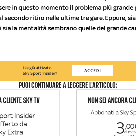
ere in questo momento il problema più grande p
l secondo ritiro nelle ultime tre gare. Eppure, sia
i sia la mentalità sembrano quelle del grande c
Hai già attivato
ACCEDI
Sky Sport Insider?
PUOI CONTINUARE A LEGGERE L'ARTICOLO:
IÀ CLIENTE SKY TV
NON SEI ANCORA CL
Abbonati a Sky Sp
port Insider
3
offerto da
00
ky Extra
al mes