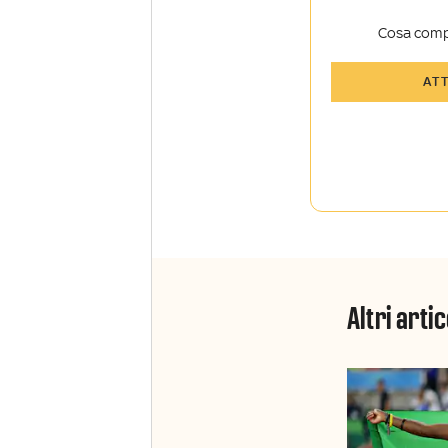
Cosa comp
Tutti gli art
AT
Sky TG24 In
Opinioni, r
raccontate 
Sport e Sky
La newslett
Insider e S
Altri artic