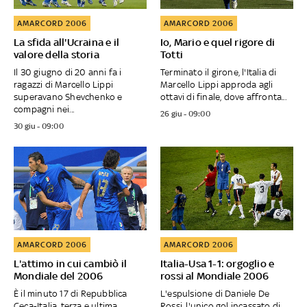
AMARCORD 2006
AMARCORD 2006
La sfida all'Ucraina e il
Io, Mario e quel rigore di
valore della storia
Totti
Il 30 giugno di 20 anni fa i
Terminato il girone, l'Italia di
ragazzi di Marcello Lippi
Marcello Lippi approda agli
superavano Shevchenko e
ottavi di finale, dove affronta...
compagni nei...
26 giu - 09:00
30 giu - 09:00
AMARCORD 2006
AMARCORD 2006
L'attimo in cui cambiò il
Italia-Usa 1-1: orgoglio e
Mondiale del 2006
rossi al Mondiale 2006
È il minuto 17 di Repubblica
L'espulsione di Daniele De
Ceca-Italia, terza e ultima
Rossi, l'unico gol incassato di