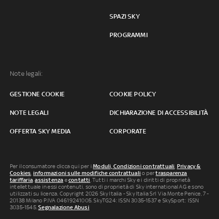
SPAZI SKY
PROGRAMMI
Note legali:
GESTIONE COOKIE
COOKIE POLICY
NOTE LEGALI
DICHIARAZIONE DI ACCESSIBILITÀ
OFFERTA SKY MEDIA
CORPORATE
Per il consumatore clicca qui per i
Moduli, Condizioni contrattuali
,
Privacy &
Cookies
,
informazioni sulle modifiche contrattuali
o per
trasparenza
tariffaria
,
assistenza
e
contatti
. Tutti i marchi Sky e i diritti di proprietà
intellettuale in essi contenuti, sono di proprietà di Sky international AG e sono
utilizzati su licenza. Copyright 2026 Sky Italia - Sky Italia Srl Via Monte Penice, 7 -
20138 Milano P.IVA 04619241005. SkyTG24: ISSN 3035-1537 e SkySport: ISSN
3035-1545.
Segnalazione Abusi