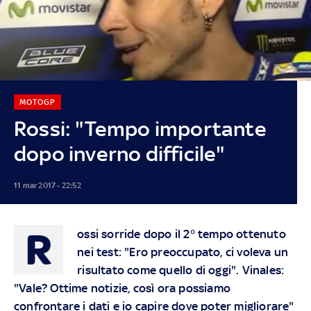
MOTOGP
Rossi: "Tempo importante
dopo inverno difficile"
11 mar 2017 - 22:52
R
ossi sorride dopo il
2° tempo ottenuto
nei test
: "Ero preoccupato, ci voleva un
risultato come quello di oggi". Vinales:
"Vale? Ottime notizie, così ora possiamo
confrontare i dati e io capire dove poter migliorare"