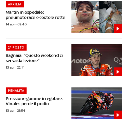
APRILIA
Martin in ospedale:
pneumotorace e costole rotte
14 apr - 09:40
2° POSTO
Bagnaia: "Questo weekend ci
serva da lezione"
13 apr - 22:11
PENALITÀ
Pressione gomme irregolare,
Vinales perde il podio
13 apr - 21:54