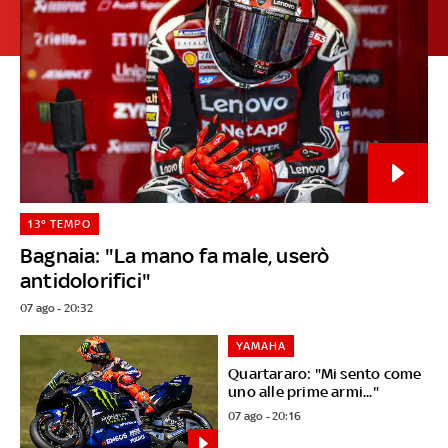
13° TEMPO
Bagnaia: "La mano fa male, userò
antidolorifici"
07 ago - 20:32
YAMAHA
Quartararo: "Mi sento come
uno alle prime armi..."
07 ago - 20:16