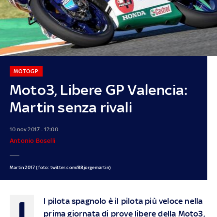
MOTOGP
Moto3, Libere GP Valencia:
Martin senza rivali
10 nov 2017 - 12:00
Antonio Boselli
Martin 2017 (foto: twitter.com/88jorgemartin)
I
l pilota spagnolo è il pilota più veloce nella
prima giornata di prove libere della Moto3,