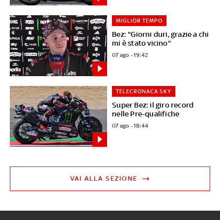
MIGLIOR TEMPO
Bez: "Giorni duri, grazie a chi
mi è stato vicino"
07 ago - 19:42
TELECRONACA SKY
Super Bez: il giro record
nelle Pre-qualifiche
07 ago - 18:44
VAI ALLA SEZIONE