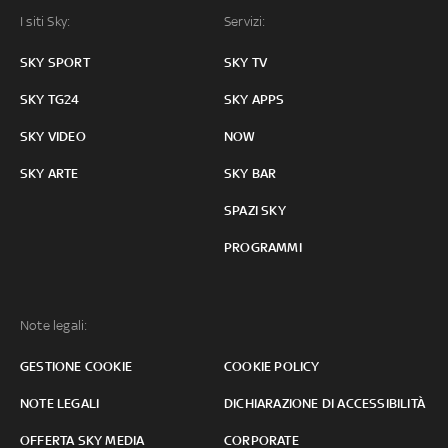
I siti Sky:
Servizi:
SKY SPORT
SKY TV
SKY TG24
SKY APPS
SKY VIDEO
NOW
SKY ARTE
SKY BAR
SPAZI SKY
PROGRAMMI
Note legali:
GESTIONE COOKIE
COOKIE POLICY
NOTE LEGALI
DICHIARAZIONE DI ACCESSIBILITÀ
OFFERTA SKY MEDIA
CORPORATE