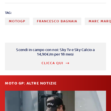
TAG:
MOTOGP
FRANCESCO BAGNAIA
MARC MAR
Scendi in campo con noi: Sky Tv e Sky Calcio a
14,90€/m per 18 mesi
CLICCA QUI
MOTO GP: ALTRE NOTIZIE