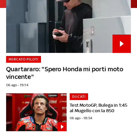
MERCATO PILOTI
Quartararo: "Spero Honda mi porti moto
vincente"
06 ago - 19:14
DUCATI
Test MotoGP, Bulega in 1:45
al Mugello con la 850
06 ago - 18:54