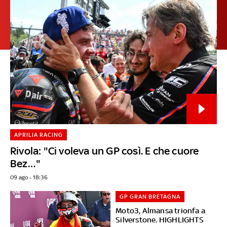
APRILIA RACING
Rivola: "Ci voleva un GP così. E che cuore
Bez…"
09 ago - 18:36
GP GRAN BRETAGNA
Moto3, Almansa trionfa a
Silverstone. HIGHLIGHTS