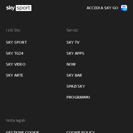
ACCEDI A SKY GO
I siti Sky:
Servizi:
SKY SPORT
SKY TV
SKY TG24
SKY APPS
SKY VIDEO
NOW
SKY ARTE
SKY BAR
SPAZI SKY
PROGRAMMI
Note legali:
GESTIONE COOKIE
COOKIE POLICY