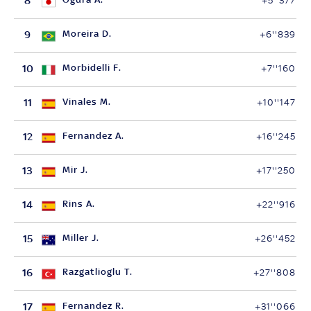
8
+5''377
9
Moreira D.
+6''839
10
Morbidelli F.
+7''160
11
Vinales M.
+10''147
12
Fernandez A.
+16''245
13
Mir J.
+17''250
14
Rins A.
+22''916
15
Miller J.
+26''452
16
Razgatlioglu T.
+27''808
17
Fernandez R.
+31''066