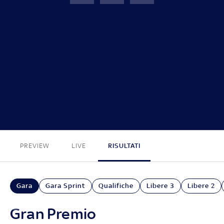
GP Catalunya
FINE
PREVIEW
LIVE
RISULTATI
Gara
Gara Sprint
Qualifiche
Libere 3
Libere 2
Gran Premio