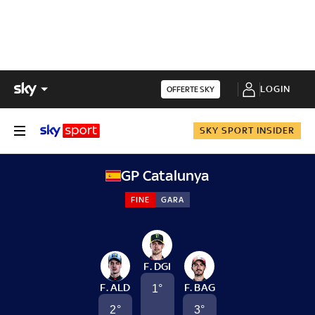
LOGIN
OFFERTE SKY
SKY SPORT INSIDER
GP Catalunya
FINE
GARA
F. DGI
F. ALD
F. BAG
1
°
2
°
3
°