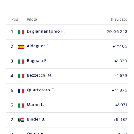
Pos
Pilota
Risultato
1
Di giannantonio F.
20:06.243
2
Aldeguer F.
+1''466
3
Bagnaia F.
+4''320
4
Bezzecchi M.
+4''679
5
Quartararo F.
+4''876
6
Marini L.
+4''971
7
Binder B.
+5''137
Ogura A.