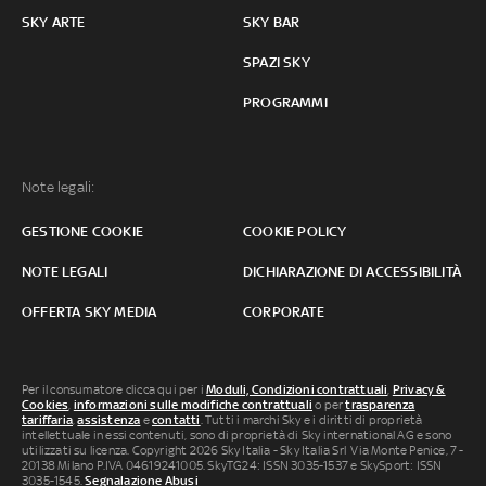
SKY ARTE
SKY BAR
SPAZI SKY
PROGRAMMI
Note legali:
GESTIONE COOKIE
COOKIE POLICY
NOTE LEGALI
DICHIARAZIONE DI ACCESSIBILITÀ
OFFERTA SKY MEDIA
CORPORATE
Per il consumatore clicca qui per i
Moduli, Condizioni contrattuali
,
Privacy &
Cookies
,
informazioni sulle modifiche contrattuali
o per
trasparenza
tariffaria
,
assistenza
e
contatti
. Tutti i marchi Sky e i diritti di proprietà
intellettuale in essi contenuti, sono di proprietà di Sky international AG e sono
utilizzati su licenza. Copyright 2026 Sky Italia - Sky Italia Srl Via Monte Penice, 7 -
20138 Milano P.IVA 04619241005. SkyTG24: ISSN 3035-1537 e SkySport: ISSN
3035-1545.
Segnalazione Abusi