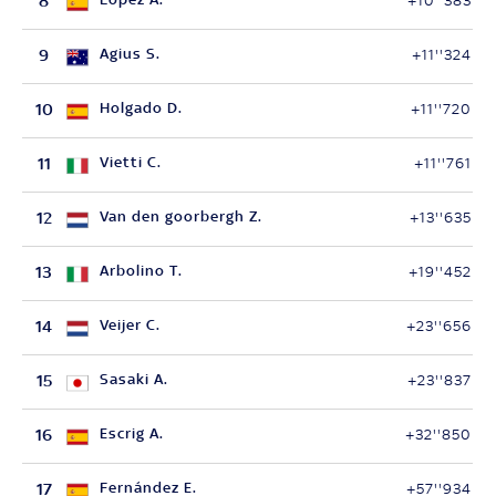
8
+10''383
9
Agius S.
+11''324
10
Holgado D.
+11''720
11
Vietti C.
+11''761
12
Van den goorbergh Z.
+13''635
13
Arbolino T.
+19''452
14
Veijer C.
+23''656
15
Sasaki A.
+23''837
16
Escrig A.
+32''850
17
Fernández E.
+57''934