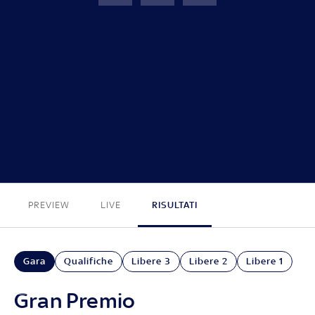
GP Olanda
FINE
PREVIEW
LIVE
RISULTATI
Gara
Qualifiche
Libere 3
Libere 2
Libere 1
Gran Premio