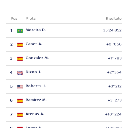
Pos
Pilota
Risultato
1
Moreira D.
35:24.852
2
Canet A.
+0''056
3
Gonzalez M.
+1''783
4
Dixon J.
+2''364
5
Roberts J.
+3''212
6
Ramirez M.
+3''273
7
Arenas A.
+10''224
Lopez A.