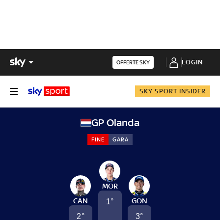
LOGIN
OFFERTE SKY
SKY SPORT INSIDER
GP Olanda
FINE
GARA
MOR
CAN
GON
1
°
2
°
3
°