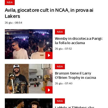
NBA
Avila, giocatore cult in NCAA, in prova ai
Lakers
26 giu - 08:54
NBA
Wemby in discoteca a Parigi:
la folla lo acclama
26 giu - 07:52
NBA
Brunson tiene il Larry
O'Brien Trophy in cucina
26 giu - 07:40
NBA
LaMelo ai T'Wolves: che