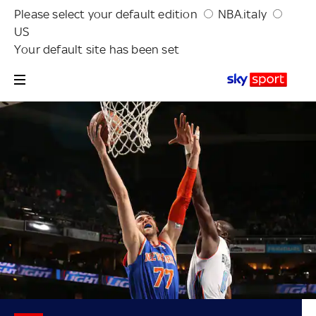
Please select your default edition
NBA.italy
US
Your default site has been set