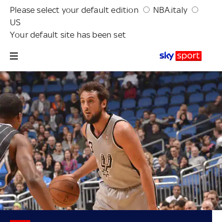
Please select your default edition
NBA.italy
US
Your default site has been set