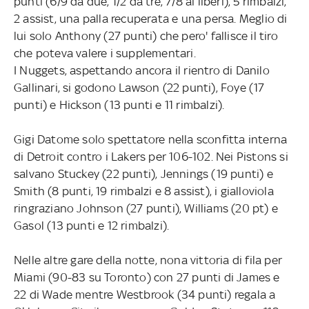
punti (6/9 da due, 1/2 da tre, 7/8 ai liberi), 5 rimbalzi,
2 assist, una palla recuperata e una persa. Meglio di
lui solo Anthony (27 punti) che pero' fallisce il tiro
che poteva valere i supplementari.
I Nuggets, aspettando ancora il rientro di Danilo
Gallinari, si godono Lawson (22 punti), Foye (17
punti) e Hickson (13 punti e 11 rimbalzi).
Gigi Datome solo spettatore nella sconfitta interna
di Detroit contro i Lakers per 106-102. Nei Pistons si
salvano Stuckey (22 punti), Jennings (19 punti) e
Smith (8 punti, 19 rimbalzi e 8 assist), i gialloviola
ringraziano Johnson (27 punti), Williams (20 pt) e
Gasol (13 punti e 12 rimbalzi).
Nelle altre gare della notte, nona vittoria di fila per
Miami (90-83 su Toronto) con 27 punti di James e
22 di Wade mentre Westbrook (34 punti) regala a