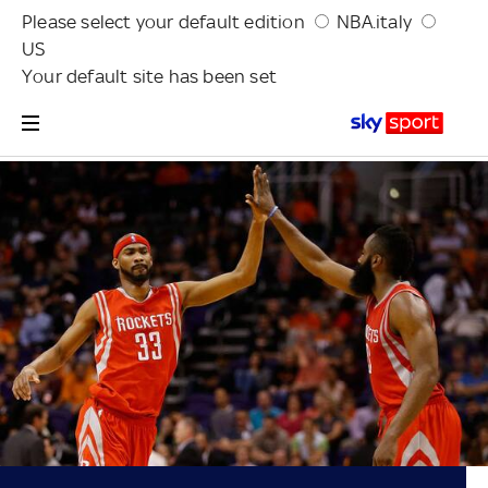
Please select your default edition
NBA.italy
US
Your default site has been set