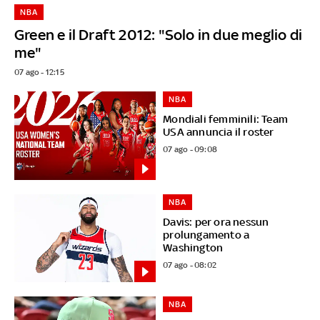
NBA
Green e il Draft 2012: "Solo in due meglio di
me"
07 ago - 12:15
NBA
Mondiali femminili: Team
USA annuncia il roster
07 ago - 09:08
NBA
Davis: per ora nessun
prolungamento a
Washington
07 ago - 08:02
NBA