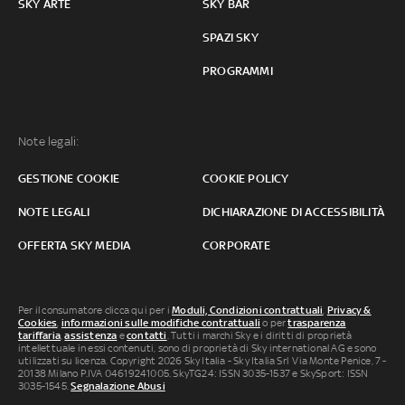
SKY ARTE
SKY BAR
SPAZI SKY
PROGRAMMI
Note legali:
GESTIONE COOKIE
COOKIE POLICY
NOTE LEGALI
DICHIARAZIONE DI ACCESSIBILITÀ
OFFERTA SKY MEDIA
CORPORATE
Per il consumatore clicca qui per i
Moduli, Condizioni contrattuali
,
Privacy &
Cookies
,
informazioni sulle modifiche contrattuali
o per
trasparenza
tariffaria
,
assistenza
e
contatti
. Tutti i marchi Sky e i diritti di proprietà
intellettuale in essi contenuti, sono di proprietà di Sky international AG e sono
utilizzati su licenza. Copyright 2026 Sky Italia - Sky Italia Srl Via Monte Penice, 7 -
20138 Milano P.IVA 04619241005. SkyTG24: ISSN 3035-1537 e SkySport: ISSN
3035-1545.
Segnalazione Abusi