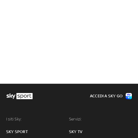
ACCEDI A SKY GO
I siti Sky:
Servizi:
SKY SPORT
SKY TV