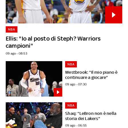
NBA
Ellis: "Io al posto di Steph? Warriors
campioni"
09 ago - 08:53
NBA
Westbrook: "Il mio piano è
continuare a giocare"
09 ago - 07:30
NBA
Shaq: "LeBron non è nella
storia dei Lakers"
09 ago - 06:55