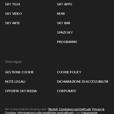
SKY TG24
SKY APPS
SKY VIDEO
NOW
SKY ARTE
SKY BAR
SPAZI SKY
PROGRAMMI
Note legali:
GESTIONE COOKIE
COOKIE POLICY
NOTE LEGALI
DICHIARAZIONE DI ACCESSIBILITÀ
OFFERTA SKY MEDIA
CORPORATE
Per il consumatore clicca qui per i
Moduli, Condizioni contrattuali
,
Privacy &
Cookies
,
informazioni sulle modifiche contrattuali
o per
trasparenza