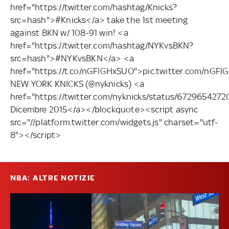
href="https://twitter.com/hashtag/Knicks?
src=hash">#Knicks</a> take the 1st meeting
against BKN w/ 108-91 win! <a
href="https://twitter.com/hashtag/NYKvsBKN?
src=hash">#NYKvsBKN</a> <a
href="https://t.co/nGFlGHxSUO">pic.twitter.com/nG
NEW YORK KNICKS (@nyknicks) <a
href="https://twitter.com/nyknicks/status/67296542
Dicembre 2015</a></blockquote><script async
src="//platform.twitter.com/widgets.js" charset="utf-
8"></script>
NBA: ALTRE NOTIZIE