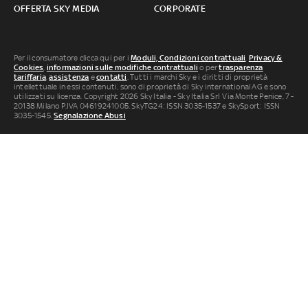
OFFERTA SKY MEDIA
CORPORATE
Per il consumatore clicca qui per i
Moduli, Condizioni contrattuali
,
Privacy &
Cookies
,
informazioni sulle modifiche contrattuali
o per
trasparenza
tariffaria
,
assistenza
e
contatti
. Tutti i marchi Sky e i diritti di proprietà
intellettuale in essi contenuti, sono di proprietà di Sky international AG e sono
utilizzati su licenza. Copyright 2026 Sky Italia - Sky Italia Srl Via Monte Penice, 7 -
20138 Milano P.IVA 04619241005. SkyTG24: ISSN 3035-1537 e SkySport: ISSN
3035-1545.
Segnalazione Abusi