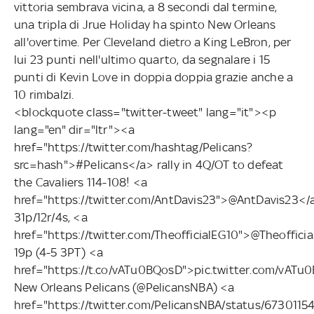
vittoria sembrava vicina, a 8 secondi dal termine,
una tripla di Jrue Holiday ha spinto New Orleans
all'overtime. Per Cleveland dietro a King LeBron, per
lui 23 punti nell'ultimo quarto, da segnalare i 15
punti di Kevin Love in doppia doppia grazie anche a
10 rimbalzi.
<blockquote class="twitter-tweet" lang="it"><p
lang="en" dir="ltr"><a
href="https://twitter.com/hashtag/Pelicans?
src=hash">#Pelicans</a> rally in 4Q/OT to defeat
the Cavaliers 114-108! <a
href="https://twitter.com/AntDavis23">@AntDavis23</
31p/12r/4s, <a
href="https://twitter.com/TheofficialEG10">@Theoffici
19p (4-5 3PT) <a
href="https://t.co/vATu0BQosD">pic.twitter.com/vA
New Orleans Pelicans (@PelicansNBA) <a
href="https://twitter.com/PelicansNBA/status/67301