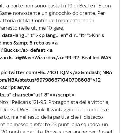
altra parte non sono bastati i 19 di Beal e i 15 con
tar Game nonostante un ginocchio dolorante. Per
vittoria di fila. Continua il momento-no di
arresto nelle ultime 10 gare.
 data-lang="it"><p lang="en" dir="ltr">Khris
 dimes &amp; 6 rebs as <a
">@Bucks</a> defeat <a
izards">@WashWizards</a> 99-92. Beal led WAS
">pic.twitter.com/H6J74OTTQM</a>&mdash; NBA
r.com/NBA/status/697986671040708608">12
script async
ts.js" charset="utf-8"></script>
to i Pelicans 121-95. Protagonista della vittoria,
e Russel Westbrook. Il vantaggio dei Thunders è
rto, ma nel resto della partita che il distacco
nt ha messo a referto 23 punti alla squadra, un
 20 punti a partita. Prova super anche per Russel