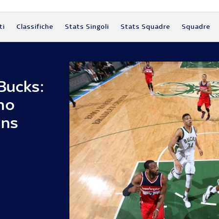
ti
Classifiche
Stats Singoli
Stats Squadre
Squadre
Bucks:
no
ans