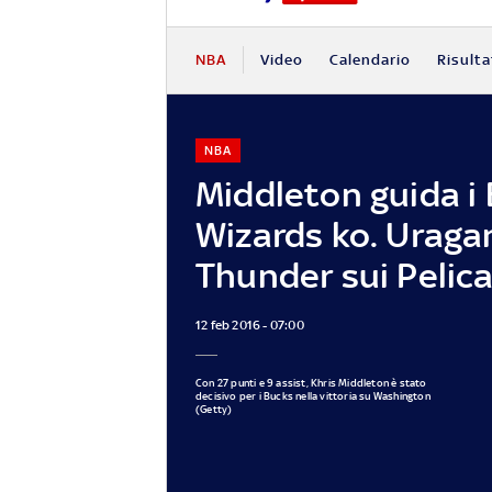
NBA
Video
Calendario
Risulta
NBA
Middleton guida i 
Wizards ko. Uraga
Thunder sui Pelic
12 feb 2016 - 07:00
Con 27 punti e 9 assist, Khris Middleton è stato
decisivo per i Bucks nella vittoria su Washington
(Getty)