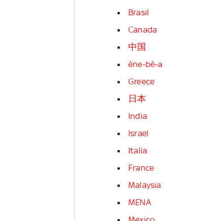
Brasil
Canada
中国
ène-bè-a
Greece
日本
India
Israel
Italia
France
Malaysia
MENA
Mexico