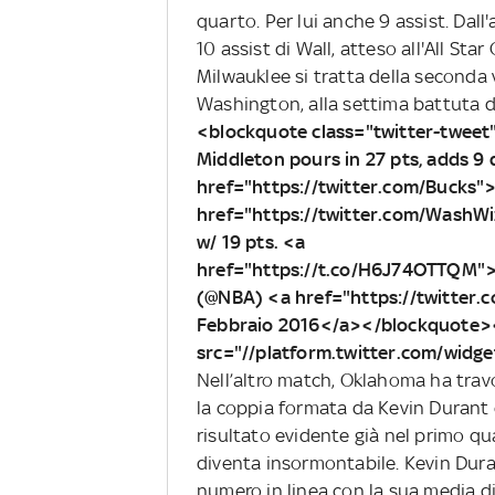
quarto. Per lui anche 9 assist. Dall'
10 assist di Wall, atteso all'All S
Milwauklee si tratta della seconda 
Washington, alla settima battuta d'
<blockquote class="twitter-tweet"
Middleton pours in 27 pts, adds 9
href="https://twitter.com/Bucks
href="https://twitter.com/WashW
w/ 19 pts. <a
href="https://t.co/H6J74OTTQM
(@NBA) <a href="https://twitte
Febbraio 2016</a></blockquote><
src="//platform.twitter.com/widge
Nell’altro match, Oklahoma ha travol
la coppia formata da Kevin Durant 
risultato evidente già nel primo qua
diventa insormontabile. Kevin Dura
numero in linea con la sua media di