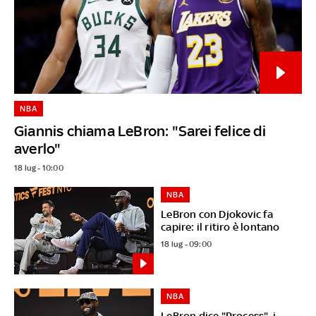
NBA
Giannis chiama LeBron: "Sarei felice di
averlo"
18 lug - 10:00
NBA
LeBron con Djokovic fa
capire: il ritiro è lontano
18 lug - 09:00
NBA
LeBron dice "Process", i