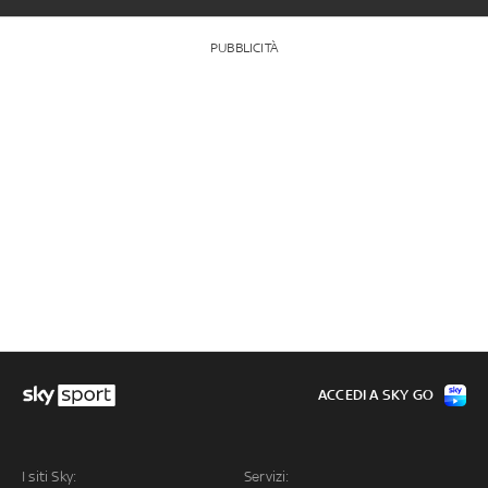
PUBBLICITÀ
ACCEDI A SKY GO
I siti Sky:
Servizi: