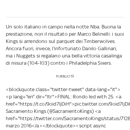
Un solo italiano in campo nella notte Nba. Buona la
prestazione, non il risultato per Marco Belinelli: i suoi
Kings si arrendono sul parquet dei Timberwolves.
Ancora fuori, invece, l'infortunato Danilo Gallinari,
ma i Nuggets si regalano una bella vittoria casalinga
di misura (104-103) contro i Philadelphia Sixers.
PUBBLICITÀ
<blockquote class="twitter-tweet" data-lang="it">
<p lang="en" dir="ltr">FINAL: Rondo led with 25. <a
href="https://t.co/9oid7ljDiH">pic.twitter.com/9oid7l
Sacramento Kings (@SacramentoKings) <a
href="https://twitter.com/SacramentoKings/status/7
marzo 2016</a></blockquote><script async