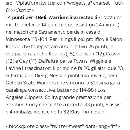
src="//platform.twitter.com/widgets.js" charset="utf-
8"></script>
14 punti per il Beli. Warriors inarrestabili -
L'azzurro
mette a referto 14 punti e due assist (in 24 minuti)
nel match che Sacramento perde in casa di
Minnesota 113-104. Per i Kings il più prolifico è Rajon
Rondo che fa registrare al suo attivo 25 punti, in
doppia cifra anche Koufos (15), Collison (12), Casspi
(12) e Gay (11). Dall'altra parte Towns, Wiggins e
LaVine i trascinatori, il primo ne fa 26, gli altri due 23,
si ferma a 16 Dieng. Nessun problema, invece, per i
Golden State Warriors che vincono la 51.esima gara
casalinga consecutiva, battendo 114-98 i Los
Angeles Clippers. Solita grande prestazione per
Stephen Curry che mette a referto 33 punti, 5 assist
e 4 rimbalzi, mentre ne fa 32 Klay Thompson.
<blockquote class="twitter-tweet" data-lang="it">