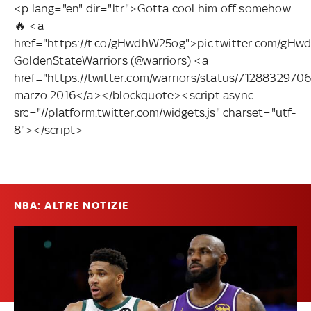
<p lang="en" dir="ltr">Gotta cool him off somehow
🔥 <a
href="https://t.co/gHwdhW25og">pic.twitter.com/g
GoldenStateWarriors (@warriors) <a
href="https://twitter.com/warriors/status/712883297
marzo 2016</a></blockquote><script async
src="//platform.twitter.com/widgets.js" charset="utf-
8"></script>
NBA: ALTRE NOTIZIE