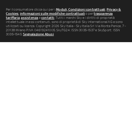
Per il consumatore clicca qui per i
Moduli, Condizioni contrattuali
,
Privacy &
Cookies
,
informazioni sulle modifiche contrattuali
o per
trasparenza
tariffaria
,
assistenza
e
contatti
. Tutti i marchi Sky e i diritti di proprietà
intellettuale in essi contenuti, sono di proprietà di Sky international AG e sono
utilizzati su licenza. Copyright 2026 Sky Italia - Sky Italia Srl Via Monte Penice, 7 -
20138 Milano P.IVA 04619241005. SkyTG24: ISSN 3035-1537 e SkySport: ISSN
3035-1545.
Segnalazione Abusi