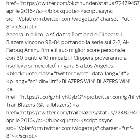
href="https://twitter.com/okcthunder/status/724794
aprile 2016</a></blockquote><script async
src="//platform.twitter.com/widgets.js" charset="utf-
8"></script>
Ancora in bilico la sfida tra Portland e Clippers: i
Blazers vincono 98-84 portando la serie sul 2-2, Al-
Farouq Aminu firma il suo miglior score personale
con 30 punti e 10 rimbalzi. I Clippers proveranno a
risollevarsi mercoledì in gara 5 a Los Angeles.
<blockquote class="twitter-tweet" data-lang="it">
<p lang="en" dir="ltr">BLAZERS WIN! BLAZERS WIN!
<a
href="https://t.co/g7hFvhGybG">pic.twitter.com/g7
Trail Blazers (@trailblazers) <a
href="https://twitter.com/trailblazers/status/724829
aprile 2016</a></blockquote><script async
src="//platform.twitter.com/widgets.js" charset="utf-
8"></script>