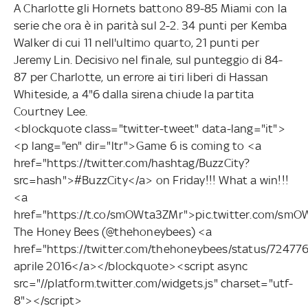
A Charlotte gli Hornets battono 89-85 Miami con la
serie che ora è in parità sul 2-2. 34 punti per Kemba
Walker di cui 11 nell'ultimo quarto, 21 punti per
Jeremy Lin. Decisivo nel finale, sul punteggio di 84-
87 per Charlotte, un errore ai tiri liberi di Hassan
Whiteside, a 4"6 dalla sirena chiude la partita
Courtney Lee.
<blockquote class="twitter-tweet" data-lang="it">
<p lang="en" dir="ltr">Game 6 is coming to <a
href="https://twitter.com/hashtag/BuzzCity?
src=hash">#BuzzCity</a> on Friday!!! What a win!!!
<a
href="https://t.co/smOWta3ZMr">pic.twitter.com/s
The Honey Bees (@thehoneybees) <a
href="https://twitter.com/thehoneybees/status/7247
aprile 2016</a></blockquote><script async
src="//platform.twitter.com/widgets.js" charset="utf-
8"></script>