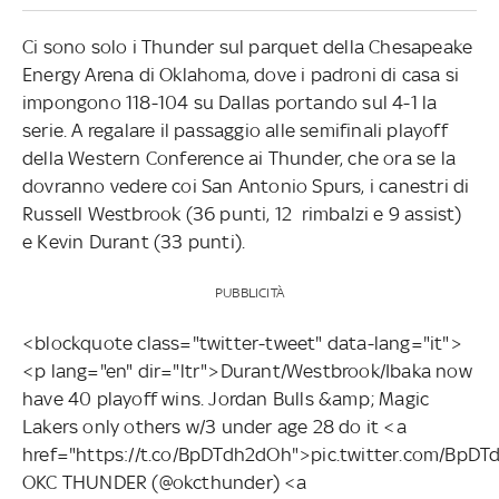
Ci sono solo i Thunder sul parquet della Chesapeake
Energy Arena di Oklahoma, dove i padroni di casa si
impongono 118-104 su Dallas portando sul 4-1 la
serie. A regalare il passaggio alle semifinali playoff
della Western Conference ai Thunder, che ora se la
dovranno vedere coi San Antonio Spurs, i canestri di
Russell Westbrook (36 punti, 12 rimbalzi e 9 assist)
e Kevin Durant (33 punti).
PUBBLICITÀ
<blockquote class="twitter-tweet" data-lang="it">
<p lang="en" dir="ltr">Durant/Westbrook/Ibaka now
have 40 playoff wins. Jordan Bulls &amp; Magic
Lakers only others w/3 under age 28 do it <a
href="https://t.co/BpDTdh2dOh">pic.twitter.com/Bp
OKC THUNDER (@okcthunder) <a