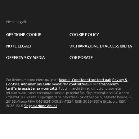
Note legali:
GESTIONE COOKIE
COOKIE POLICY
NOTE LEGALI
DICHIARAZIONE DI ACCESSIBILITÀ
OFFERTA SKY MEDIA
CORPORATE
Per il consumatore clicca qui per i
Moduli, Condizioni contrattuali
,
Privacy &
Cookies
,
informazioni sulle modifiche contrattuali
o per
trasparenza
tariffaria
,
assistenza
e
contatti
. Tutti i marchi Sky e i diritti di proprietà
intellettuale in essi contenuti, sono di proprietà di Sky international AG e sono
utilizzati su licenza. Copyright 2026 Sky Italia - Sky Italia Srl Via Monte Penice, 7 -
20138 Milano P.IVA 04619241005. SkyTG24: ISSN 3035-1537 e SkySport: ISSN
3035-1545.
Segnalazione Abusi