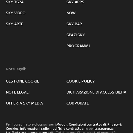
SKY TG24
SKY APPS
SKY VIDEO
NOW
SKY ARTE
SKY BAR
SPAZI SKY
PROGRAMMI
Note legali:
GESTIONE COOKIE
COOKIE POLICY
NOTE LEGALI
DICHIARAZIONE DI ACCESSIBILITÀ
OFFERTA SKY MEDIA
CORPORATE
Per il consumatore clicca qui per i
Moduli, Condizioni contrattuali
,
Privacy &
Cookies
,
informazioni sulle modifiche contrattuali
o per
trasparenza
tariffaria
,
assistenza
e
contatti
. Tutti i marchi Sky e i diritti di proprietà