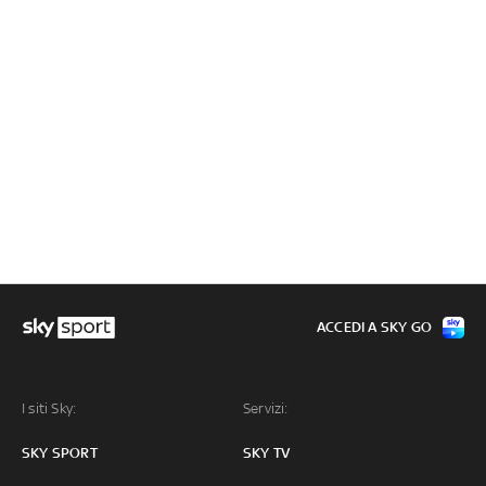
ACCEDI A SKY GO
I siti Sky:
Servizi:
SKY SPORT
SKY TV