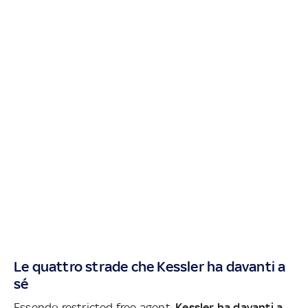
Le quattro strade che Kessler ha davanti a
sé
Essendo restricted free agent,
Kessler ha davanti a