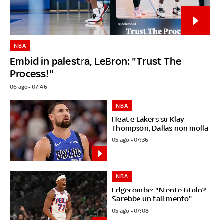
NBA
Embid in palestra, LeBron: "Trust The
Process!"
06 ago - 07:46
NBA
Heat e Lakers su Klay
Thompson, Dallas non molla
05 ago - 07:36
NBA
Edgecombe: "Niente titolo?
Sarebbe un fallimento"
05 ago - 07:08