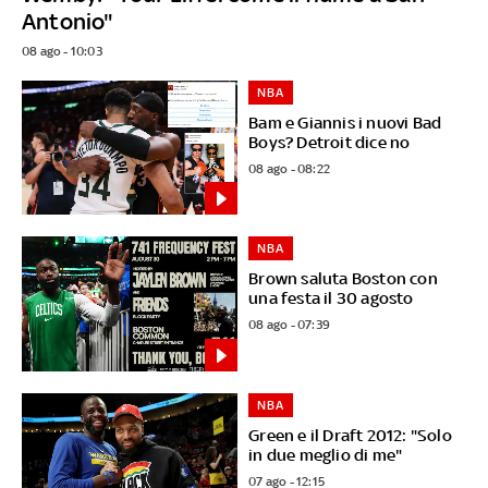
Antonio"
08 ago - 10:03
NBA
Bam e Giannis i nuovi Bad
Boys? Detroit dice no
08 ago - 08:22
NBA
Brown saluta Boston con
una festa il 30 agosto
08 ago - 07:39
NBA
Green e il Draft 2012: "Solo
in due meglio di me"
07 ago - 12:15