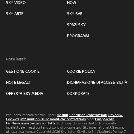
SKY VIDEO
NOW
SKY ARTE
SKY BAR
SPAZI SKY
PROGRAMMI
Note legali:
GESTIONE COOKIE
COOKIE POLICY
NOTE LEGALI
DICHIARAZIONE DI ACCESSIBILITÀ
OFFERTA SKY MEDIA
CORPORATE
Per il consumatore clicca qui per i
Moduli, Condizioni contrattuali
,
Privacy &
Cookies
,
informazioni sulle modifiche contrattuali
o per
trasparenza
tariffaria
,
assistenza
e
contatti
. Tutti i marchi Sky e i diritti di proprietà
intellettuale in essi contenuti, sono di proprietà di Sky international AG e sono
utilizzati su licenza. Copyright 2026 Sky Italia - Sky Italia Srl Via Monte Penice, 7 -