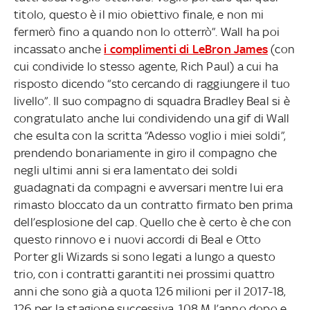
titolo, questo è il mio obiettivo finale, e non mi
fermerò fino a quando non lo otterrò”. Wall ha poi
incassato anche
i complimenti di LeBron James
(con
cui condivide lo stesso agente, Rich Paul) a cui ha
risposto dicendo “sto cercando di raggiungere il tuo
livello”. Il suo compagno di squadra Bradley Beal si è
congratulato anche lui condividendo una gif di Wall
che esulta con la scritta “Adesso voglio i miei soldi”,
prendendo bonariamente in giro il compagno che
negli ultimi anni si era lamentato dei soldi
guadagnati da compagni e avversari mentre lui era
rimasto bloccato da un contratto firmato ben prima
dell’esplosione del cap. Quello che è certo è che con
questo rinnovo e i nuovi accordi di Beal e Otto
Porter gli Wizards si sono legati a lungo a questo
trio, con i contratti garantiti nei prossimi quattro
anni che sono già a quota 126 milioni per il 2017-18,
126 per la stagione successiva, 108 M l’anno dopo e