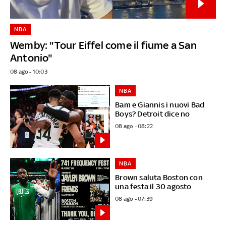
NBA
Wemby: "Tour Eiffel come il fiume a San
Antonio"
08 ago - 10:03
NBA
Bam e Giannis i nuovi Bad
Boys? Detroit dice no
08 ago - 08:22
NBA
Brown saluta Boston con
una festa il 30 agosto
08 ago - 07:39