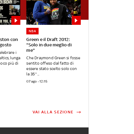
NBA
oston con
Green e il Draft 2012:
agosto
"Solo in due meglio di
me"
elebrare i
eltics, lunga
Che Draymond Green si fosse
oco più di
sentito offeso dal fatto di
essere stato scelto solo con
la 35^...
07 ago - 12:15
VAI ALLA SEZIONE