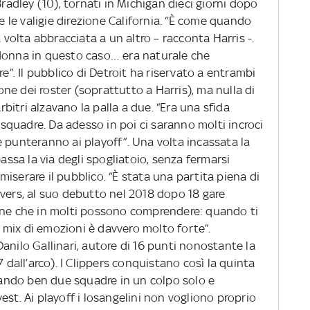
Bradley (10), tornati in Michigan dieci giorni dopo
re le valigie direzione California. “È come quando
a volta abbracciata a un altro – racconta Harris -.
 donna in questo caso… era naturale che
re”. Il pubblico di Detroit ha riservato a entrambi
e dei roster (soprattutto a Harris), ma nulla di
arbitri alzavano la palla a due. “Era una sfida
quadre. Da adesso in poi ci saranno molti incroci
 punteranno ai playoff”. Una volta incassata la
bassa la via degli spogliatoio, senza fermarsi
iserare il pubblico. “È stata una partita piena di
ivers, al suo debutto nel 2018 dopo 18 gare
one che in molti possono comprendere: quando ti
il mix di emozioni è davvero molto forte”.
anilo Gallinari, autore di 16 punti nonostante la
7 dall’arco). I Clippers conquistano così la quinta
erando ben due squadre in un colpo solo e
est. Ai playoff i losangelini non vogliono proprio