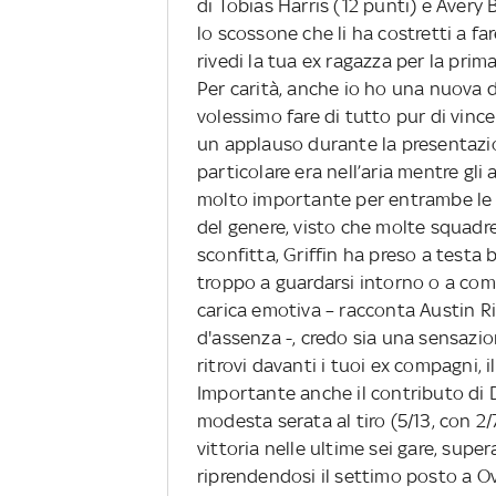
di Tobias Harris (12 punti) e Avery 
lo scossone che li ha costretti a fa
rivedi la tua ex ragazza per la prim
Per carità, anche io ho una nuova
volessimo fare di tutto pur di vince
un applauso durante la presentazion
particolare era nell’aria mentre gli 
molto importante per entrambe le s
del genere, visto che molte squadre
sconfitta, Griffin ha preso a testa 
troppo a guardarsi intorno o a comm
carica emotiva – racconta Austin R
d'assenza -, credo sia una sensazi
ritrovi davanti i tuoi ex compagni, 
Importante anche il contributo di D
modesta serata al tiro (5/13, con 2/
vittoria nelle ultime sei gare, sup
riprendendosi il settimo posto a Ov