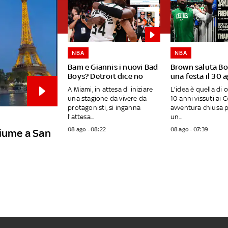
NBA
NBA
Bam e Giannis i nuovi Bad
Brown saluta B
Boys? Detroit dice no
una festa il 30 
A Miami, in attesa di iniziare
L'idea è quella di c
una stagione da vivere da
10 anni vissuti ai C
protagonisti, si inganna
avventura chiusa p
l'attesa...
un...
08 ago - 08:22
08 ago - 07:39
fiume a San