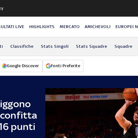
ky
SULTATI LIVE
HIGHLIGHTS
MERCATO
AMICHEVOLI
EUROPEI 
ti
Classifiche
Stats Singoli
Stats Squadre
Squadre
Google Discover
Fonti Preferite
fliggono
sconfitta
 16 punti